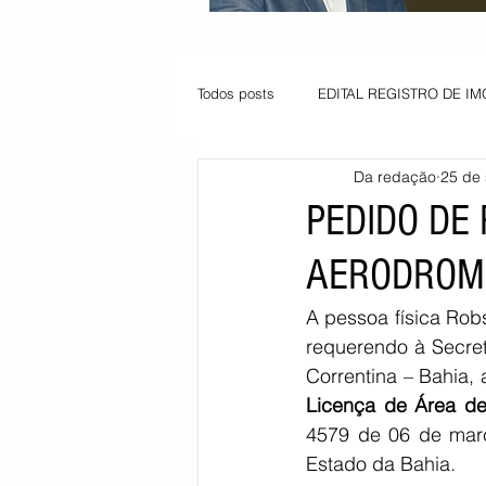
Todos posts
EDITAL REGISTRO DE IM
Da redação
25 de 
VAGA PARA JOVEM APRENDIZ
PEDIDO DE
AERODROM
Informe - Deputado Tito
Balanço
A pessoa física Robs
requerendo à Secre
Pedido de renovação
Vagas PC
Correntina – Bahia,
Licença de Área de
4579 de 06 de març
POLÍTICA AMBIENTAL
PEDIDO
Estado da Bahia.