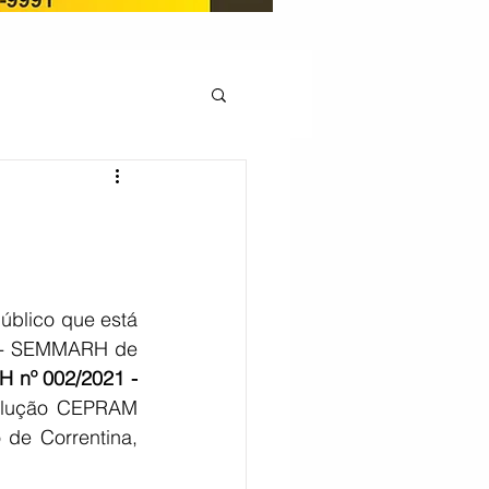
OCAÇÃO
Pedito de renovação
úblico que está 
s - SEMMARH de 
LICENÇA AMBIENTAL
 nº 002/2021 - 
olução CEPRAM 
de Correntina, 
EM
REGIÃO OESTE