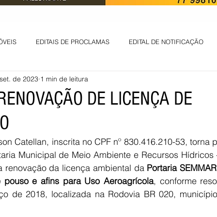
ÓVEIS
EDITAIS DE PROCLAMAS
EDITAL DE NOTIFICAÇÃO
set. de 2023
1 min de leitura
EDITAL DE INTIMAÇÃO
AVISO DE LEILÃO
EDITAL DE CONV
 RENOVAÇÃO DE LICENÇA DE
O
 ambiental
Informes - Deputado Tito
ABANDONO DE EMPREGO
on Catellan, inscrita no CPF nº 830.416.210-53, torna p
taria Municipal de Meio Ambiente e Recursos Hídrico
D
LICENÇA DE OPERAÇÃO
Edital - alteração de regime de ben
 a renovação da licença ambiental da 
Portaria SEMMARH
 pouso e afins para Uso Aeroagrícola
, conforme res
o de 2018, localizada na Rodovia BR 020, município 
 DE LICENÇA DE IMPLANTAÇÃO
LICITAÇÃO
POLÍTICA
L