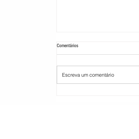
Comentários
Escreva um comentário
STJ decide tirar cargo de ministro
Marco Buzzi por acusações de assédio
sexual