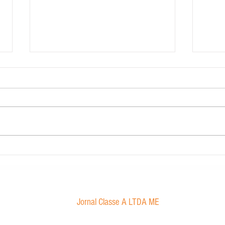
Contabilidade Dourado
Morae
proibi
Jornal Classe A LTDA ME
Av. Tancredo Neves, 1016 - Aroldo da Cruz
CEP: 47850-000 / Luís Eduardo Magalhães-BA