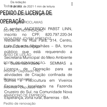
Da redação
Todos posts
8 de dez. de 2021
1 min de leitura
PEDIDO DE LICENÇA DE
EDITAL REGISTRO DE IMÓVEIS
OPERAÇÃO
EDITAIS DE PROCLAMAS
O senhor ANDERSON PABST LINN, 
EDITAL DE NOTIFICAÇÃO
inscrito no CPF, 820.797.220-34 
VAGA PARA JOVEM APRENDIZ
residente na Rua Pará, 314, Centro, 
Luís Eduardo Magalhães – BA, torna 
EDITAL DE INTIMAÇÃO
público que está requerendo a 
AVISO DE LEILÃO
Secretaria Municipal do Meio Ambiente 
EDITAL DE CONVOCAÇÃO
e Sustentabilidade – SEMMAS a 
Licença de Operação para as 
Informe - Deputado Tito
atividades de Criação confinada de 
Balanço ambiental
Suínos e Piscicultura em Viveiros 
Escavados, localizada na Fazenda 
Informes - Deputado Tito
Cruzeiro do Sul, na Comunidade Nova 
ABANDONO DE EMPREGO
Esperança, zona rural, Barreiras  - BA.
Pedito de renovação