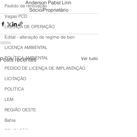
Anderson Pabst Linn 
Pedido de renovação
Sócio/Proprietário
Vagas PCD
LICENÇA DE OPERAÇÃO
Edital - alteração de regime de ben
LICENÇA AMBIENTAL
POLÍTICA AMBIENTAL
Ver tudo
Posts recentes
PEDIDO DE LICENÇA DE IMPLANTAÇÃO
LICITAÇÃO
POLÍTICA
LEM
REGIÃO OESTE
Bahia
EDUCAÇÃO