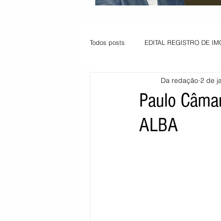
Todos posts
EDITAL REGISTRO DE IM
Da redação
2 de j
VAGA PARA JOVEM APRENDIZ
Paulo Câma
ALBA
Informe - Deputado Tito
Balanço
Pedido de renovação
Vagas PC
POLÍTICA AMBIENTAL
PEDIDO