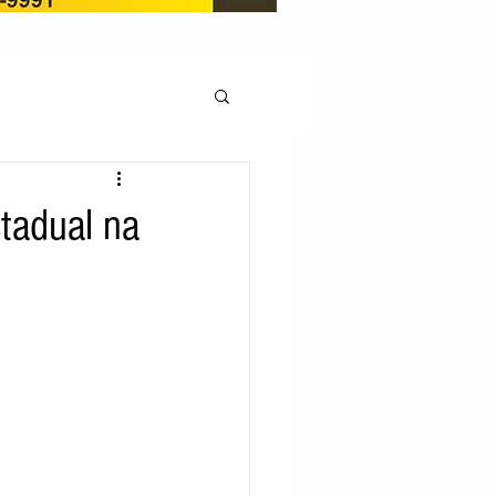
OCAÇÃO
tadual na
Pedito de renovação
LICENÇA AMBIENTAL
EM
REGIÃO OESTE