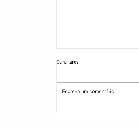
Comentários
Escreva um comentário
STJ decide tirar cargo de ministro
Marco Buzzi por acusações de assédio
sexual