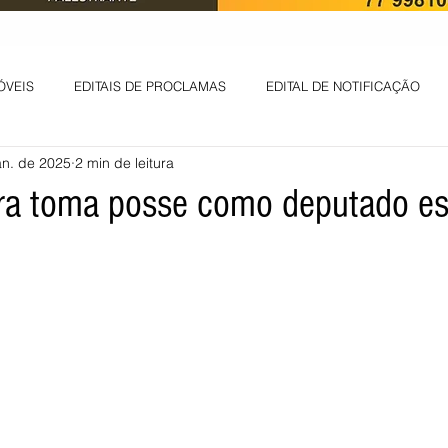
ÓVEIS
EDITAIS DE PROCLAMAS
EDITAL DE NOTIFICAÇÃO
an. de 2025
2 min de leitura
EDITAL DE INTIMAÇÃO
AVISO DE LEILÃO
EDITAL DE CONV
ra toma posse como deputado es
 ambiental
Informes - Deputado Tito
ABANDONO DE EMPREGO
D
LICENÇA DE OPERAÇÃO
Edital - alteração de regime de ben
 DE LICENÇA DE IMPLANTAÇÃO
LICITAÇÃO
POLÍTICA
L