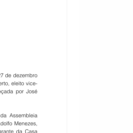
27 de dezembro 
o, eleito vice-
eçada por José 
da Assembleia 
dolfo Menezes, 
rante da Casa 