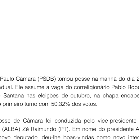
e Paulo Câmara (PSDB) tomou posse na manhã do dia 
ual. Ele assume a vaga do correligionário Pablo Robert
de Santana nas eleições de outubro, na chapa encab
o primeiro turno com 50,32% dos votos.
sse de Câmara foi conduzida pelo vice-presidente 
ia (ALBA) Zé Raimundo (PT). Em nome do presidente A
novo deputado, deu-lhe boas-vindas como novo integ