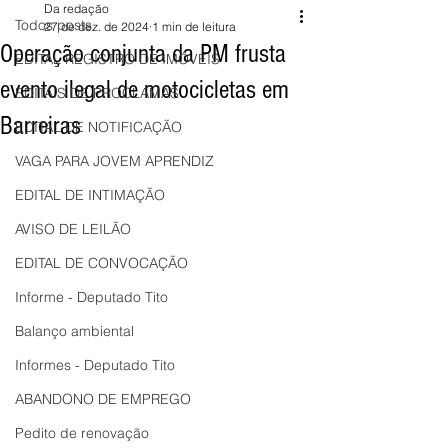
Da redação
Todos posts
27 de dez. de 2024
1 min de leitura
Operação conjunta da PM frusta
EDITAL REGISTRO DE IMÓVEIS
evento ilegal de motocicletas em
EDITAIS DE PROCLAMAS
Barreiras
EDITAL DE NOTIFICAÇÃO
VAGA PARA JOVEM APRENDIZ
EDITAL DE INTIMAÇÃO
AVISO DE LEILÃO
EDITAL DE CONVOCAÇÃO
Informe - Deputado Tito
Balanço ambiental
Informes - Deputado Tito
ABANDONO DE EMPREGO
Pedito de renovação