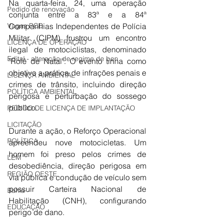
Na quarta-feira, 24, uma operação 
Pedido de renovação
conjunta entre a 83ª e a 84ª 
Vagas PCD
Companhias Independentes de Polícia 
Militar (CIPM) frustrou um encontro 
LICENÇA DE OPERAÇÃO
ilegal de motociclistas, denominado 
Edital - alteração de regime de ben
"Rolê de Natal". O evento tinha como 
objetivo a prática de infrações penais e 
LICENÇA AMBIENTAL
crimes de trânsito, incluindo direção 
POLÍTICA AMBIENTAL
perigosa e perturbação do sossego 
público.
PEDIDO DE LICENÇA DE IMPLANTAÇÃO
LICITAÇÃO
Durante a ação, o Reforço Operacional 
POLÍTICA
apreendeu nove motocicletas. Um 
homem foi preso pelos crimes de 
LEM
desobediência, direção perigosa em 
REGIÃO OESTE
via pública e condução de veículo sem 
possuir Carteira Nacional de 
Bahia
Habilitação (CNH), configurando 
EDUCAÇÃO
perigo de dano.