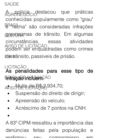
SAÚDE
A polícia destacou que práticas 
AGRONEGÓCIO
conhecidas popularmente como "grau" 
BRASIL
e "racha" são consideradas infrações 
gravíssimas de trânsito. Em algumas 
CULTURA
circunstâncias, essas atividades 
AVISO DE LICITAÇÃO
podem ser enquadradas como crimes 
de trânsito, passíveis de prisão.
Edital
LICITAÇÃO
As penalidades para esse tipo de 
EDITAL DE INTIMAÇÃO
infração incluem:
Multa de R$ 2.934,70;
AVISO DE LICITAÇÃO
Suspensão do direito de dirigir;
Apreensão do veículo;
Acréscimo de 7 pontos na CNH.
A 83ª CIPM ressaltou a importância das 
denúncias feitas pela população e 
reafirmou seu compromisso em 