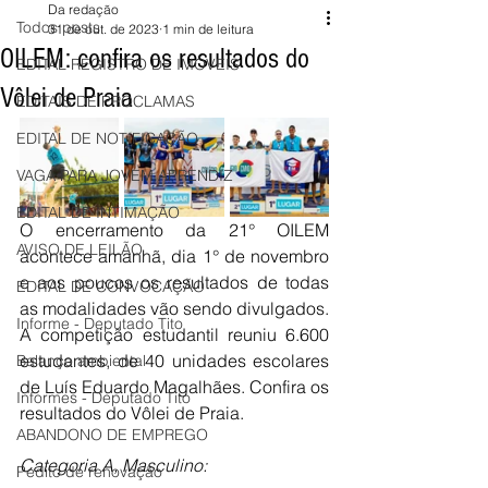
Da redação
Todos posts
31 de out. de 2023
1 min de leitura
OILEM: confira os resultados do
EDITAL REGISTRO DE IMÓVEIS
Vôlei de Praia
EDITAIS DE PROCLAMAS
EDITAL DE NOTIFICAÇÃO
VAGA PARA JOVEM APRENDIZ
EDITAL DE INTIMAÇÃO
O encerramento da 21° OILEM 
AVISO DE LEILÃO
acontece amanhã, dia 1° de novembro 
e aos poucos os resultados de todas 
EDITAL DE CONVOCAÇÃO
as modalidades vão sendo divulgados. 
Informe - Deputado Tito
A competição estudantil reuniu 6.600 
estudantes, de 40 unidades escolares 
Balanço ambiental
de Luís Eduardo Magalhães. Confira os 
Informes - Deputado Tito
resultados do Vôlei de Praia. 
ABANDONO DE EMPREGO
Categoria A, Masculino:
Pedito de renovação