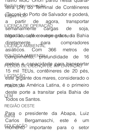
Pedido de renovação
feira (24) do Terminal de Contêineres 
(Tecon) do Porto de Salvador e poderá, 
Vagas PCD
a partir de agora, transportar 
LICENÇA DE OPERAÇÃO
semanalmente cargas de soja, 
algodão, café e outros grãos, da Bahia 
Edital - alteração de regime de ben
diretamente para compradores 
LICENÇA AMBIENTAL
asiáticos. Com 366 metros de 
POLÍTICA AMBIENTAL
comprimento, profundidade de 16 
metros e capacidade para transportar 
PEDIDO DE LICENÇA DE IMPLANTAÇÃO
15 mil TEUs, contêineres de 20 pés, 
LICITAÇÃO
este gigante dos mares, considerado o 
maior da América Latina, é o primeiro 
POLÍTICA
deste porte a transitar pela Bahia de 
LEM
Todos os Santos.
REGIÃO OESTE
Para o presidente da Abapa, Luiz 
Bahia
Carlos Bergamaschi, este é um 
EDUCAÇÃO
momento importante para o setor 