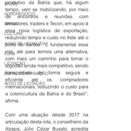
produtivo da Bahia que, há algum 
SAÚDE
tempo, vem se mobilizando, por meio 
AGRONEGÓCIO
de encontros e reuniões com 
armadores, traders e Tecon, em apoio à 
BRASIL
essa nova logística de exportação, 
CULTURA
reduzindo tempo e custo no frete até o 
AVISO DE LICITAÇÃO
porto de Santos. “É fundamental essa 
rota, até para termos uma alternativa, 
Edital
com mais um caminho para tornar o 
LICITAÇÃO
algodão ainda mais competitivo, sendo 
transportado de forma segura e 
EDITAL DE INTIMAÇÃO
eficiente até os compradores 
AVISO DE LICITAÇÃO
internacionais, reduzindo o custo para 
a cotonicultura da Bahia e do Brasil”, 
afirma.
Com uma atuação desde 2017 na 
articulação desta rota, o conselheiro da 
Abapa, Júlio Cézar Busato, acredita 