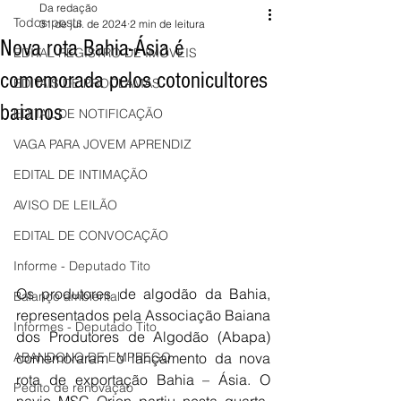
Da redação
Todos posts
31 de jul. de 2024
2 min de leitura
Nova rota Bahia-Ásia é
EDITAL REGISTRO DE IMÓVEIS
comemorada pelos cotonicultores
EDITAIS DE PROCLAMAS
baianos
EDITAL DE NOTIFICAÇÃO
VAGA PARA JOVEM APRENDIZ
EDITAL DE INTIMAÇÃO
AVISO DE LEILÃO
EDITAL DE CONVOCAÇÃO
Informe - Deputado Tito
Os produtores de algodão da Bahia, 
Balanço ambiental
representados pela Associação Baiana 
Informes - Deputado Tito
dos Produtores de Algodão (Abapa) 
comemoraram o lançamento da nova 
ABANDONO DE EMPREGO
rota de exportação Bahia – Ásia. O 
Pedito de renovação
navio MSC Orion partiu nesta quarta-