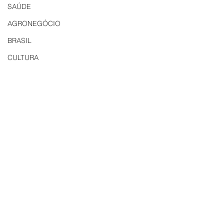
SAÚDE
AGRONEGÓCIO
BRASIL
CULTURA
AVISO DE LICITAÇÃO
Edital
LICITAÇÃO
EDITAL DE INTIMAÇÃO
AVISO DE LICITAÇÃO
Comentários
Contabilidade Dourado