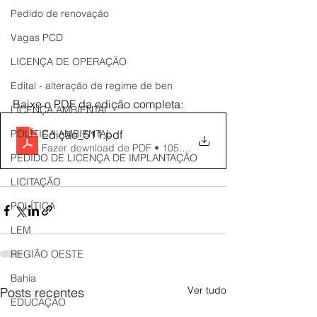
Pedido de renovação
Vagas PCD
LICENÇA DE OPERAÇÃO
Edital - alteração de regime de ben
Baixe o PDF da edição completa: 
LICENÇA AMBIENTAL
POLÍTICA AMBIENTAL
Edição_511
.pdf
Fazer download de PDF • 105.39MB
PEDIDO DE LICENÇA DE IMPLANTAÇÃO
LICITAÇÃO
POLÍTICA
LEM
REGIÃO OESTE
Bahia
Ver tudo
Posts recentes
EDUCAÇÃO