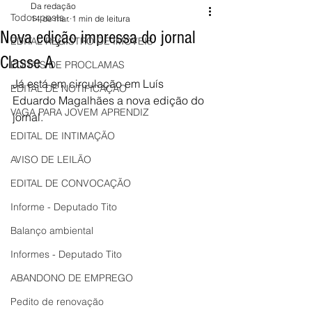
Da redação
Todos posts
14 de mar.
1 min de leitura
Nova edição impressa do jornal
EDITAL REGISTRO DE IMÓVEIS
Classe A
EDITAIS DE PROCLAMAS
Já está em circulação em Luís 
EDITAL DE NOTIFICAÇÃO
Eduardo Magalhães a nova edição do 
VAGA PARA JOVEM APRENDIZ
jornal.
EDITAL DE INTIMAÇÃO
AVISO DE LEILÃO
EDITAL DE CONVOCAÇÃO
Informe - Deputado Tito
Balanço ambiental
Informes - Deputado Tito
ABANDONO DE EMPREGO
Pedito de renovação