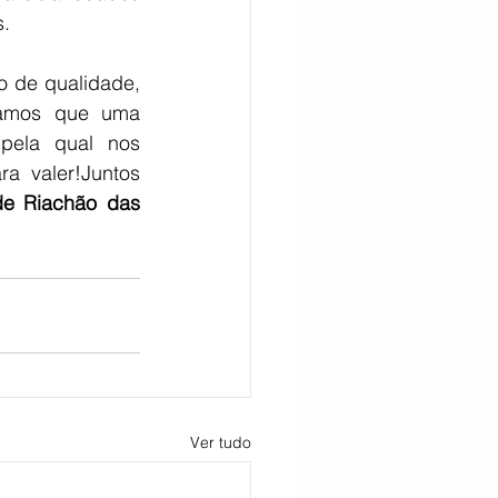
s.
o de qualidade, 
tamos que uma 
pela qual nos 
 valer!Juntos 
de Riachão das 
Ver tudo