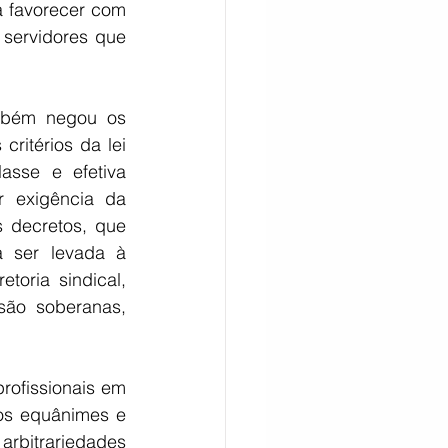
 favorecer com 
servidores que 
.
mbém negou os 
ritérios da lei 
sse e efetiva 
 exigência da 
 decretos, que 
 ser levada à 
oria sindical, 
ão soberanas, 
rofissionais em 
s equânimes e 
rbitrariedades 