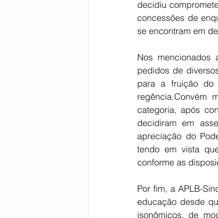
decidiu comprometer
concessões de enqu
se encontram em des
Nos mencionados at
pedidos de diversos 
para a fruição do
regência.Convém me
categoria, após con
decidiram em asse
apreciação do Poder
tendo em vista que
conforme as disposiç
Por fim, a APLB-Sind
educação desde que
isonômicos, de mod