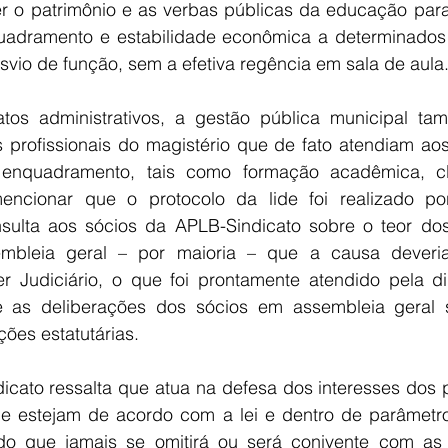
 o patrimônio e as verbas públicas da educação para
adramento e estabilidade econômica a determinados 
vio de função, sem a efetiva regência em sala de aula
os administrativos, a gestão pública municipal ta
profissionais do magistério que de fato atendiam aos c
 enquadramento, tais como formação acadêmica, cla
ncionar que o protocolo da lide foi realizado por
sulta aos sócios da APLB-Sindicato sobre o teor dos
mbleia geral – por maioria – que a causa deveria
 Judiciário, o que foi prontamente atendido pela diret
 as deliberações dos sócios em assembleia geral s
ões estatutárias.
icato ressalta que atua na defesa dos interesses dos p
 estejam de acordo com a lei e dentro de parâmetro
o que jamais se omitirá ou será conivente com as a