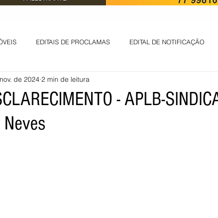
ÓVEIS
EDITAIS DE PROCLAMAS
EDITAL DE NOTIFICAÇÃO
nov. de 2024
2 min de leitura
EDITAL DE INTIMAÇÃO
AVISO DE LEILÃO
EDITAL DE CONV
SCLARECIMENTO - APLB-SINDIC
s Neves
 ambiental
Informes - Deputado Tito
ABANDONO DE EMPREGO
D
LICENÇA DE OPERAÇÃO
Edital - alteração de regime de ben
 DE LICENÇA DE IMPLANTAÇÃO
LICITAÇÃO
POLÍTICA
L