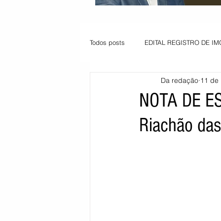
Todos posts
EDITAL REGISTRO DE IM
Da redação
11 de 
VAGA PARA JOVEM APRENDIZ
NOTA DE E
Riachão da
Informe - Deputado Tito
Balanço
Pedido de renovação
Vagas PC
POLÍTICA AMBIENTAL
PEDIDO