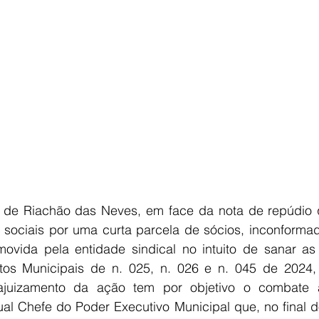
E
AGRONEGÓCIO
BRASIL
CULTURA
AVISO DE LI
e Riachão das Neves, em face da nota de repúdio q
 sociais por uma curta parcela de sócios, inconforma
omovida pela entidade sindical no intuito de sanar as 
tos Municipais de n. 025, n. 026 e n. 045 de 2024,
ajuizamento da ação tem por objetivo o combate às
ual Chefe do Poder Executivo Municipal que, no final d