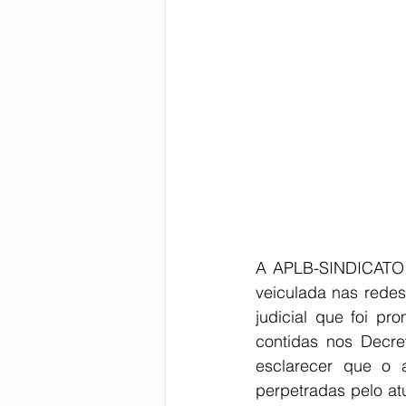
Bahia
EDUCAÇÃO
SAÚD
A APLB-SINDICATO d
veiculada nas redes
judicial que foi pr
contidas nos Decre
esclarecer que o 
perpetradas pelo at