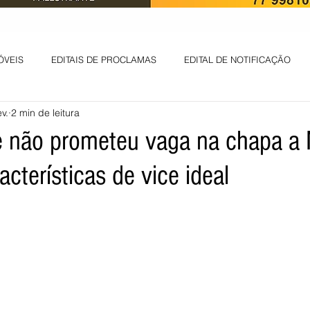
ÓVEIS
EDITAIS DE PROCLAMAS
EDITAL DE NOTIFICAÇÃO
v.
2 min de leitura
EDITAL DE INTIMAÇÃO
AVISO DE LEILÃO
EDITAL DE CONV
e não prometeu vaga na chapa a N
cterísticas de vice ideal
 ambiental
Informes - Deputado Tito
ABANDONO DE EMPREGO
D
LICENÇA DE OPERAÇÃO
Edital - alteração de regime de ben
 DE LICENÇA DE IMPLANTAÇÃO
LICITAÇÃO
POLÍTICA
L