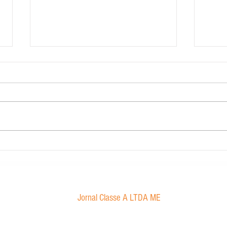
Carig Imobiliária
STJ de
Marco
sexual
Jornal Classe A LTDA ME
Av. Tancredo Neves, 1016 - Aroldo da Cruz
CEP: 47850-000 / Luís Eduardo Magalhães-BA