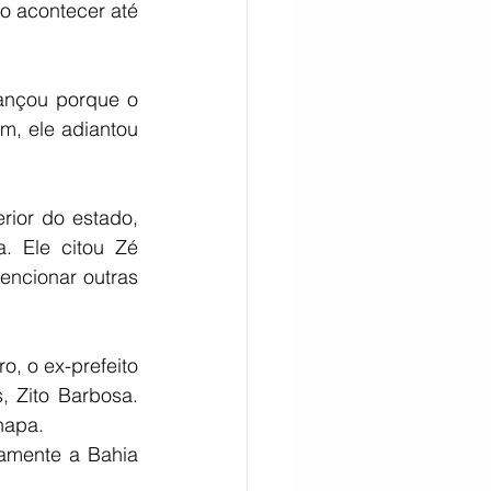
o acontecer até 
ançou porque o 
, ele adiantou 
ior do estado, 
. Ele citou Zé 
ncionar outras 
, o ex-prefeito 
 Zito Barbosa. 
hapa.
amente a Bahia 