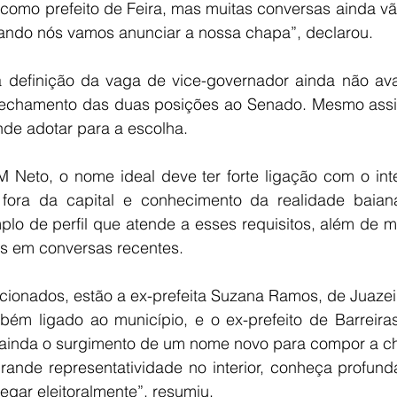
 como prefeito de Feira, mas muitas conversas ainda vã
ando nós vamos anunciar a nossa chapa”, declarou.
a definição da vaga de vice-governador ainda não av
o fechamento das duas posições ao Senado. Mesmo assim
ende adotar para a escolha.
eto, o nome ideal deve ter forte ligação com o inter
 fora da capital e conhecimento da realidade baiana
o de perfil que atende a esses requisitos, além de me
s em conversas recentes.
ionados, estão a ex-prefeita Suzana Ramos, de Juazeiro
bém ligado ao município, e o ex-prefeito de Barreiras,
 ainda o surgimento de um nome novo para compor a c
ande representatividade no interior, conheça profund
regar eleitoralmente”, resumiu.