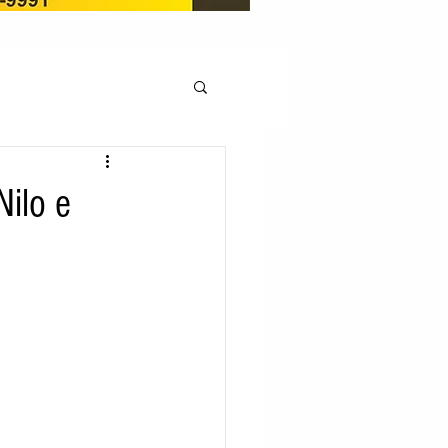
OCAÇÃO
ilo e
Pedito de renovação
LICENÇA AMBIENTAL
EM
REGIÃO OESTE