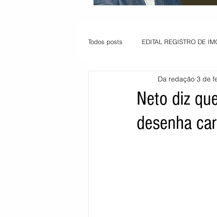
Todos posts
EDITAL REGISTRO DE IM
Da redação
3 de fe
VAGA PARA JOVEM APRENDIZ
Neto diz qu
desenha cara
Informe - Deputado Tito
Balanço
Pedido de renovação
Vagas PC
POLÍTICA AMBIENTAL
PEDIDO