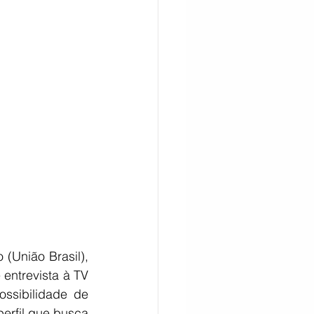
CITAÇÃO
União Brasil), 
ntrevista à TV 
ssibilidade de 
erfil que busca 