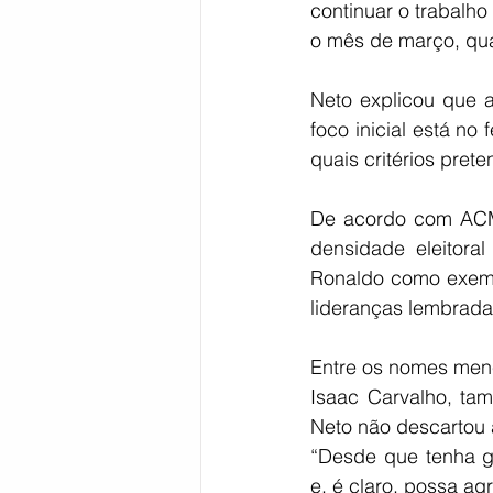
continuar o trabalho
o mês de março, qu
Neto explicou que 
foco inicial está n
quais critérios pret
De acordo com ACM N
densidade eleitoral
Ronaldo como exempl
lideranças lembrada
Entre os nomes menc
Isaac Carvalho, tam
Neto não descartou
“Desde que tenha gr
e, é claro, possa ag