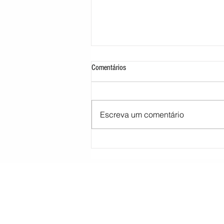
Comentários
Escreva um comentário
Morre pai de Lionel Messi aos 68 anos
na Argentina