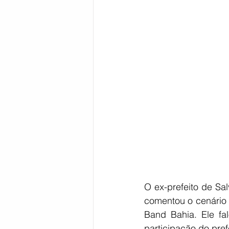
Bahia
EDUCAÇÃO
SAÚD
O ex-prefeito de Sa
comentou o cenário 
Band Bahia. Ele fa
participação do pref