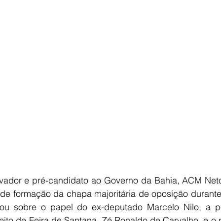
E
AGRONEGÓCIO
BRASIL
CULTURA
AVISO DE LI
lvador e pré-candidato ao Governo da Bahia, ACM Neto (
de formação da chapa majoritária de oposição durante e
lou sobre o papel do ex-deputado Marcelo Nilo, a po
eito de Feira de Santana, Zé Ronaldo de Carvalho, e o p