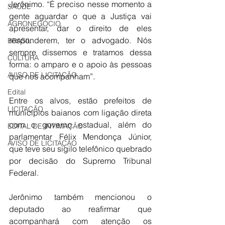
Jerônimo. “É preciso nesse momento a 
SAÚDE
gente aguardar o que a Justiça vai 
AGRONEGÓCIO
apresentar, dar o direito de eles 
responderem, ter o advogado. Nós 
BRASIL
sempre dissemos e tratamos dessa 
CULTURA
forma: o amparo e o apoio às pessoas 
AVISO DE LICITAÇÃO
que nos acompanham”.
Edital
Entre os alvos, estão prefeitos de 
LICITAÇÃO
municípios baianos com ligação direta 
com o governo estadual, além do 
EDITAL DE INTIMAÇÃO
parlamentar Félix Mendonça Júnior, 
AVISO DE LICITAÇÃO
que teve seu sigilo telefônico quebrado 
por decisão do Supremo Tribunal 
Federal.
Jerônimo também mencionou o 
deputado ao reafirmar que 
acompanhará com atenção os 