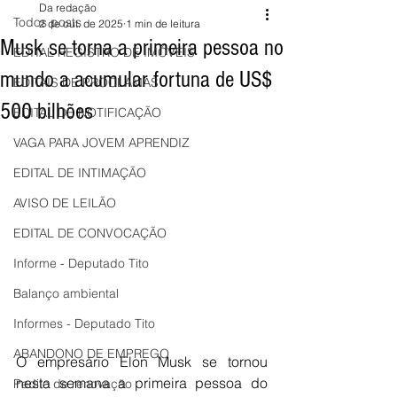
Da redação
Todos posts
2 de out. de 2025
1 min de leitura
Musk se torna a primeira pessoa no
EDITAL REGISTRO DE IMÓVEIS
mundo a acumular fortuna de US$
EDITAIS DE PROCLAMAS
500 bilhões
EDITAL DE NOTIFICAÇÃO
VAGA PARA JOVEM APRENDIZ
EDITAL DE INTIMAÇÃO
AVISO DE LEILÃO
EDITAL DE CONVOCAÇÃO
Informe - Deputado Tito
Balanço ambiental
Informes - Deputado Tito
ABANDONO DE EMPREGO
O empresário Elon Musk se tornou 
nesta semana a primeira pessoa do 
Pedito de renovação