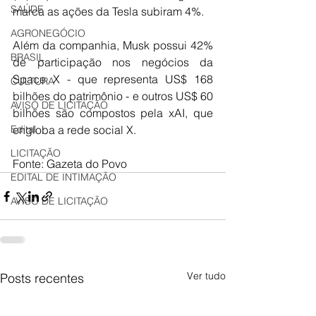
SAÚDE
marca as ações da Tesla subiram 4%.
AGRONEGÓCIO
Além da companhia, Musk possui 42% 
BRASIL
de participação nos negócios da 
Space X - que representa US$ 168 
CULTURA
bilhões do patrimônio - e outros US$ 60 
AVISO DE LICITAÇÃO
bilhões são compostos pela xAI, que 
Edital
engloba a rede social X.
LICITAÇÃO
Fonte: Gazeta do Povo
EDITAL DE INTIMAÇÃO
AVISO DE LICITAÇÃO
Ver tudo
Posts recentes