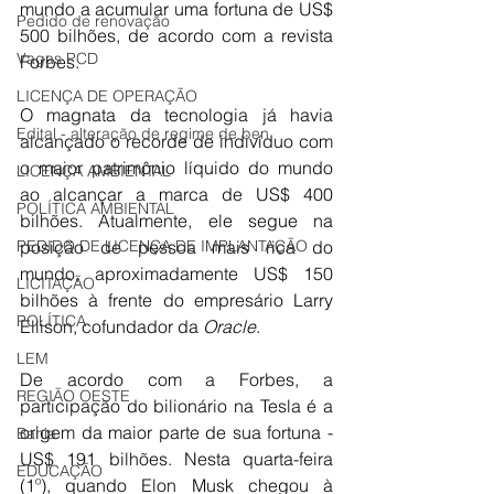
mundo a acumular uma fortuna de US$ 
Pedido de renovação
500 bilhões, de acordo com a revista 
Vagas PCD
Forbes.
LICENÇA DE OPERAÇÃO
O magnata da tecnologia já havia 
Edital - alteração de regime de ben
alcançado o recorde de indivíduo com 
o maior patrimônio líquido do mundo 
LICENÇA AMBIENTAL
ao alcançar a marca de US$ 400 
POLÍTICA AMBIENTAL
bilhões. Atualmente, ele segue na 
PEDIDO DE LICENÇA DE IMPLANTAÇÃO
posição de pessoa mais rica do 
mundo, aproximadamente US$ 150 
LICITAÇÃO
bilhões à frente do empresário Larry 
POLÍTICA
Ellison, cofundador da 
Oracle
.
LEM
De acordo com a Forbes, a 
REGIÃO OESTE
participação do bilionário na Tesla é a 
origem da maior parte de sua fortuna - 
Bahia
US$ 191 bilhões. Nesta quarta-feira 
EDUCAÇÃO
(1º), quando Elon Musk chegou à 