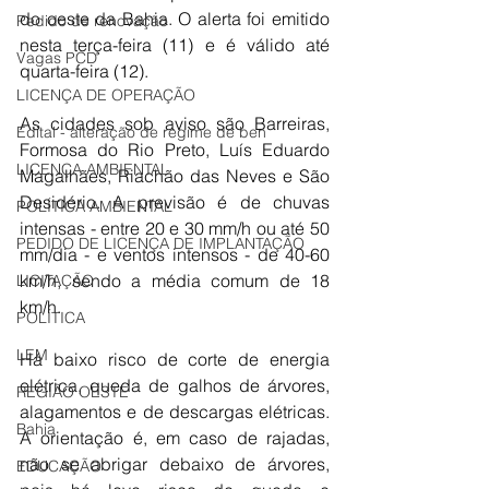
do oeste da Bahia. O alerta foi emitido 
Pedido de renovação
nesta terça-feira (11) e é válido até 
Vagas PCD
quarta-feira (12).
LICENÇA DE OPERAÇÃO
As cidades sob aviso são Barreiras, 
Edital - alteração de regime de ben
Formosa do Rio Preto, Luís Eduardo 
LICENÇA AMBIENTAL
Magalhães, Riachão das Neves e São 
Desidério. A previsão é de chuvas 
POLÍTICA AMBIENTAL
intensas - entre 20 e 30 mm/h ou até 50 
PEDIDO DE LICENÇA DE IMPLANTAÇÃO
mm/dia - e ventos intensos - de 40-60 
km/h, sendo a média comum de 18 
LICITAÇÃO
km/h.
POLÍTICA
LEM
Há baixo risco de corte de energia 
elétrica, queda de galhos de árvores, 
REGIÃO OESTE
alagamentos e de descargas elétricas. 
Bahia
A orientação é, em caso de rajadas, 
não se abrigar debaixo de árvores, 
EDUCAÇÃO