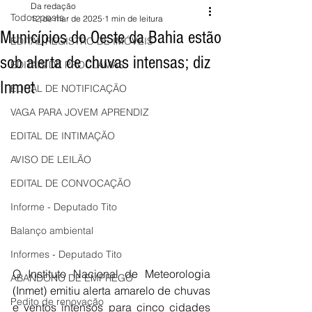
Da redação
Todos posts
12 de mar de 2025
1 min de leitura
Municípios do Oeste da Bahia estão
EDITAL REGISTRO DE IMÓVEIS
sob alerta de chuvas intensas; diz
EDITAIS DE PROCLAMAS
Inmet
EDITAL DE NOTIFICAÇÃO
VAGA PARA JOVEM APRENDIZ
EDITAL DE INTIMAÇÃO
AVISO DE LEILÃO
EDITAL DE CONVOCAÇÃO
Informe - Deputado Tito
Balanço ambiental
Informes - Deputado Tito
O Instituto Nacional de Meteorologia 
ABANDONO DE EMPREGO
(Inmet) emitiu alerta amarelo de chuvas 
Pedito de renovação
e ventos intensos para cinco cidades 