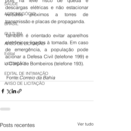
pois há leve risco de queda e 
SAÚDE
descargas elétricas e não estacionar 
AGRONEGÓCIO
veículos próximos a torres de 
transmissão e placas de propaganda.
BRASIL
CULTURA
Também é orientado evitar aparelhos 
eletrônicos ligados à tomada. Em caso 
AVISO DE LICITAÇÃO
de emergência, a população pode 
Edital
acionar a Defesa Civil (telefone 199) e 
o Corpo de Bombeiros (telefone 193).
LICITAÇÃO
EDITAL DE INTIMAÇÃO
 Fonte:
Correio da Bahia
AVISO DE LICITAÇÃO
Ver tudo
Posts recentes