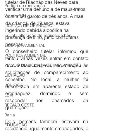
tutelar de Riachão das Neves para 
Pedido de renovação
verificar uma denúncia de maus-tratos 
Vagas PCD
contra um garoto de três anos. A mãe 
da criança, de 39 anos, estava 
LICENÇA DE OPERAÇÃO
ingerindo bebida alcoólica na 
Edital - alteração de regime de ben
presença do filho, junto com outras 
pessoas.
LICENÇA AMBIENTAL
O conselheiro tutelar informou que 
POLÍTICA AMBIENTAL
tentou várias vezes entrar em contato 
com a mãe, mas ela não atendeu às 
PEDIDO DE LICENÇA DE IMPLANTAÇÃO
solicitações de comparecimento ao 
LICITAÇÃO
conselho. No local, a mulher foi 
POLÍTICA
encontrada em aparente estado de 
embriaguez, dormindo e sem 
LEM
responder aos chamados da 
REGIÃO OESTE
guarnição. 
Bahia
Dois homens também estavam na 
EDUCAÇÃO
residência, igualmente embriagados, e 