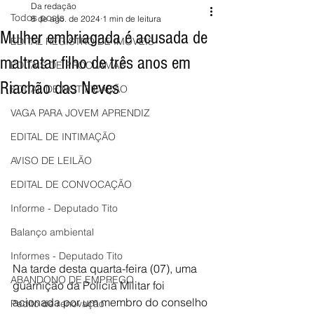
Da redação
Todos posts
8 de ago. de 2024
1 min de leitura
Mulher embriagada é acusada de
EDITAL REGISTRO DE IMÓVEIS
maltratar filho de três anos em
EDITAIS DE PROCLAMAS
Riachão das Neves
EDITAL DE NOTIFICAÇÃO
VAGA PARA JOVEM APRENDIZ
EDITAL DE INTIMAÇÃO
AVISO DE LEILÃO
EDITAL DE CONVOCAÇÃO
Informe - Deputado Tito
Balanço ambiental
Informes - Deputado Tito
Na tarde desta quarta-feira (07), uma 
ABANDONO DE EMPREGO
guarnição da Polícia Militar foi 
acionada por um membro do conselho 
Pedito de renovação