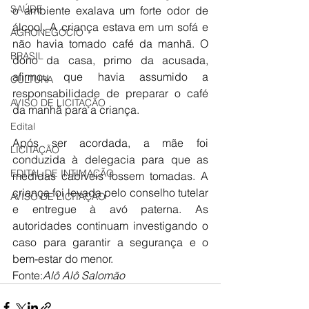
SAÚDE
o ambiente exalava um forte odor de 
álcool. A criança estava em um sofá e 
AGRONEGÓCIO
não havia tomado café da manhã. O 
BRASIL
dono da casa, primo da acusada, 
afirmou que havia assumido a 
CULTURA
responsabilidade de preparar o café 
AVISO DE LICITAÇÃO
da manhã para a criança.
Edital
Após ser acordada, a mãe foi 
LICITAÇÃO
conduzida à delegacia para que as 
EDITAL DE INTIMAÇÃO
medidas cabíveis fossem tomadas. A 
criança foi levada pelo conselho tutelar 
AVISO DE LICITAÇÃO
e entregue à avó paterna. As 
autoridades continuam investigando o 
caso para garantir a segurança e o 
bem-estar do menor.
Fonte:
Alô Alô Salomão