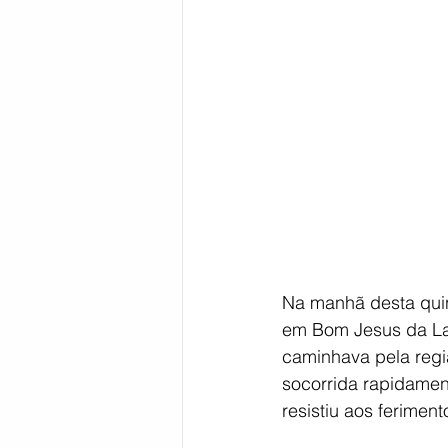
Bahia
EDUCAÇÃO
SAÚD
Na manhã desta quin
em Bom Jesus da La
caminhava pela regi
socorrida rapidamen
resistiu aos feriment