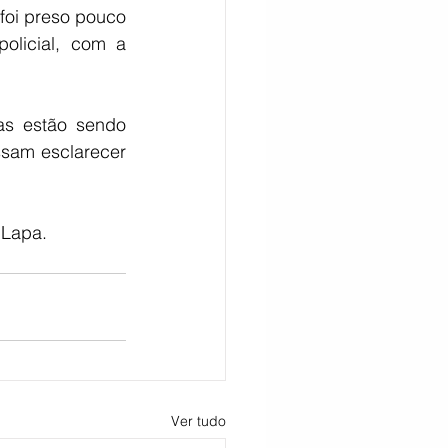
foi preso pouco 
licial, com a 
as estão sendo 
ssam esclarecer 
 Lapa.
Ver tudo