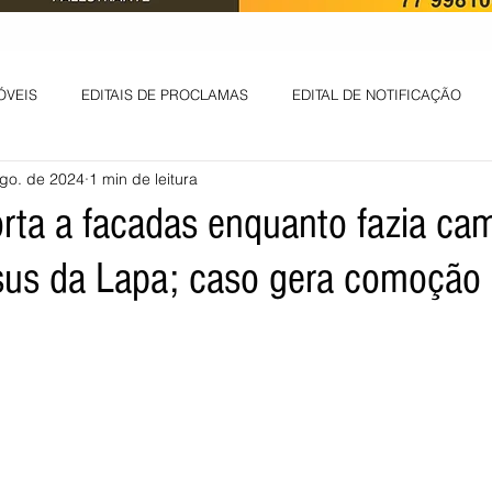
ÓVEIS
EDITAIS DE PROCLAMAS
EDITAL DE NOTIFICAÇÃO
go. de 2024
1 min de leitura
EDITAL DE INTIMAÇÃO
AVISO DE LEILÃO
EDITAL DE CONV
rta a facadas enquanto fazia ca
s da Lapa; caso gera comoção e
 ambiental
Informes - Deputado Tito
ABANDONO DE EMPREGO
D
LICENÇA DE OPERAÇÃO
Edital - alteração de regime de ben
 DE LICENÇA DE IMPLANTAÇÃO
LICITAÇÃO
POLÍTICA
L