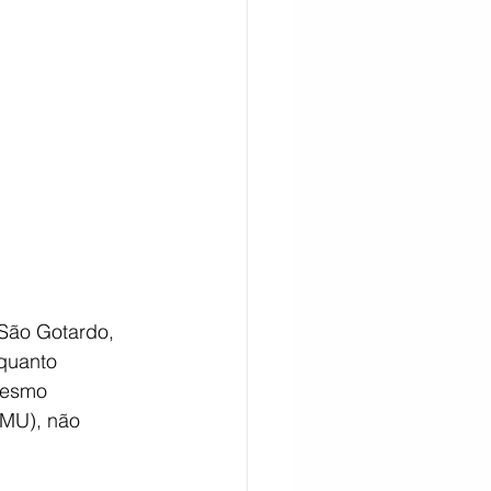
CITAÇÃO
 São Gotardo, 
quanto 
mesmo 
AMU), não 