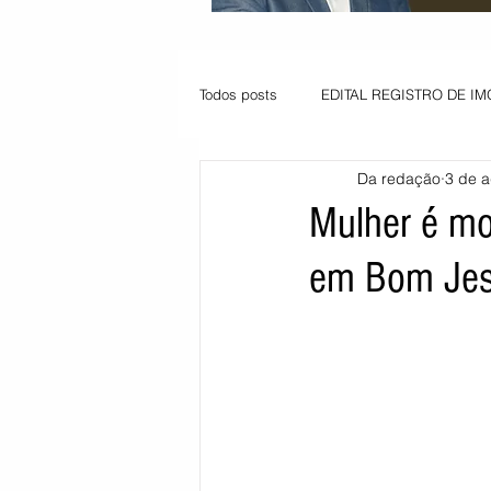
Todos posts
EDITAL REGISTRO DE IM
Da redação
3 de a
VAGA PARA JOVEM APRENDIZ
Mulher é mo
em Bom Jesu
Informe - Deputado Tito
Balanço
Pedido de renovação
Vagas PC
POLÍTICA AMBIENTAL
PEDIDO