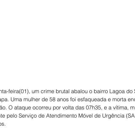
E
AGRONEGÓCIO
BRASIL
CULTURA
AVISO DE LI
ta-feira(01), um crime brutal abalou o bairro Lagoa do
pa. Uma mulher de 58 anos foi esfaqueada e morta en
ão. O ataque ocorreu por volta das 07h35, e a vítima, 
te pelo Serviço de Atendimento Móvel de Urgência (S
os.