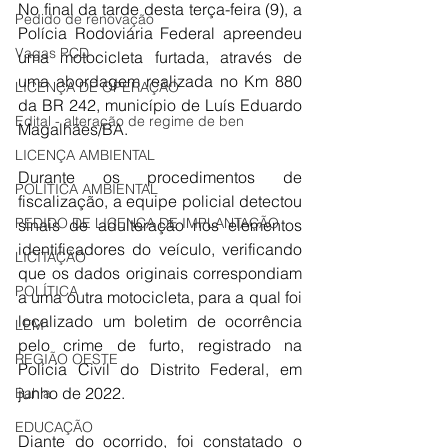
No final da tarde desta terça-feira (9), a 
Pedido de renovação
Polícia Rodoviária Federal apreendeu 
Vagas PCD
uma motocicleta furtada, através de 
uma abordagem realizada no Km 880 
LICENÇA DE OPERAÇÃO
da BR 242, município de Luís Eduardo 
Edital - alteração de regime de ben
Magalhães/BA. 
LICENÇA AMBIENTAL
Durante os procedimentos de 
POLÍTICA AMBIENTAL
fiscalização, a equipe policial detectou 
PEDIDO DE LICENÇA DE IMPLANTAÇÃO
sinais de adulteração nos elementos 
identificadores do veículo, verificando 
LICITAÇÃO
que os dados originais correspondiam 
POLÍTICA
a uma outra motocicleta, para a qual foi 
localizado um boletim de ocorrência 
LEM
pelo crime de furto, registrado na 
REGIÃO OESTE
Polícia Civil do Distrito Federal, em 
junho de 2022.
Bahia
EDUCAÇÃO
Diante do ocorrido, foi constatado o 