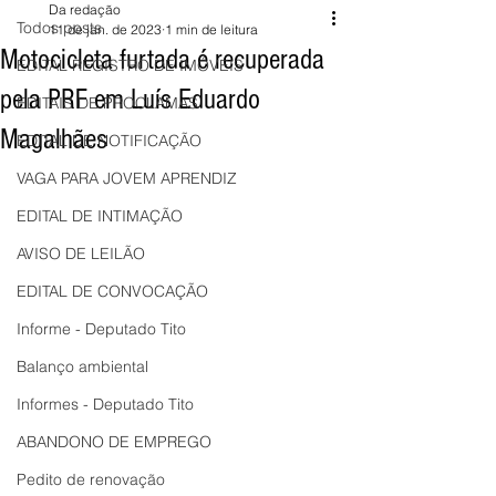
Da redação
Todos posts
11 de jan. de 2023
1 min de leitura
Motocicleta furtada é recuperada
EDITAL REGISTRO DE IMÓVEIS
pela PRF em Luís Eduardo
EDITAIS DE PROCLAMAS
Magalhães
EDITAL DE NOTIFICAÇÃO
VAGA PARA JOVEM APRENDIZ
EDITAL DE INTIMAÇÃO
AVISO DE LEILÃO
EDITAL DE CONVOCAÇÃO
Informe - Deputado Tito
Balanço ambiental
Informes - Deputado Tito
ABANDONO DE EMPREGO
Pedito de renovação