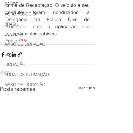
SAÚDE
crime de Receptação. O veículo e seu 
condutor foram conduzidos à 
AGRONEGÓCIO
Delegacia de Polícia Civil do 
BRASIL
município, para a aplicação dos 
procedimentos cabíveis. 
CULTURA
Fonte:
PRF
AVISO DE LICITAÇÃO
Edital
LICITAÇÃO
EDITAL DE INTIMAÇÃO
AVISO DE LICITAÇÃO
Ver tudo
Posts recentes