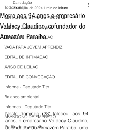
Da redação
Todos posts
29 de jan. de 2024
1 min de leitura
Morre aos 94 anos o empresário
EDITAL REGISTRO DE IMÓVEIS
Valdecy Claudino, cofundador do
EDITAIS DE PROCLAMAS
Armazém Paraíba
EDITAL DE NOTIFICAÇÃO
VAGA PARA JOVEM APRENDIZ
EDITAL DE INTIMAÇÃO
AVISO DE LEILÃO
EDITAL DE CONVOCAÇÃO
Informe - Deputado Tito
Balanço ambiental
Informes - Deputado Tito
Neste domingo (28) faleceu, aos 94 
ABANDONO DE EMPREGO
anos, o empresário Valdecy Claudino, 
Pedito de renovação
cofundador do Armazém Paraíba, uma 