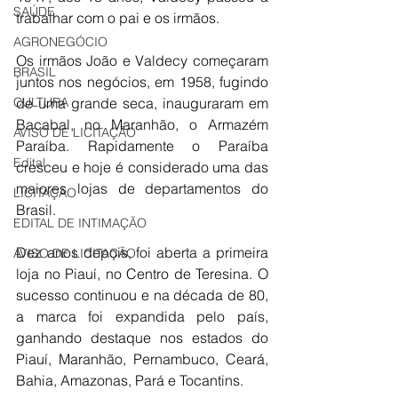
SAÚDE
trabalhar com o pai e os irmãos.
AGRONEGÓCIO
Os irmãos João e Valdecy começaram 
BRASIL
juntos nos negócios, em 1958, fugindo 
CULTURA
de uma grande seca, inauguraram em 
Bacabal, no Maranhão, o Armazém 
AVISO DE LICITAÇÃO
Paraíba. Rapidamente o Paraíba 
Edital
cresceu e hoje é considerado uma das 
maiores lojas de departamentos do 
LICITAÇÃO
Brasil.
EDITAL DE INTIMAÇÃO
Dez anos depois, foi aberta a primeira 
AVISO DE LICITAÇÃO
loja no Piauí, no Centro de Teresina. O 
sucesso continuou e na década de 80, 
a marca foi expandida pelo país, 
ganhando destaque nos estados do 
Piauí, Maranhão, Pernambuco, Ceará, 
Bahia, Amazonas, Pará e Tocantins.