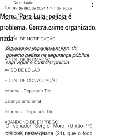
Da redação
Todos posts
27 de dez. de 2024
1 min de leitura
Moro: ‘Para Lula, polícia é
EDITAL REGISTRO DE IMÓVEIS
problema. Contra crime organizado,
EDITAIS DE PROCLAMAS
nada’
EDITAL DE NOTIFICAÇÃO
Senador se espanta que foco do 
VAGA PARA JOVEM APRENDIZ
governo petista na segurança pública 
EDITAL DE INTIMAÇÃO
seja vigiar e controlar polícia
AVISO DE LEILÃO
EDITAL DE CONVOCAÇÃO
Informe - Deputado Tito
Balanço ambiental
Informes - Deputado Tito
ABANDONO DE EMPREGO
O senador Sergio Moro (União-PR) 
Pedito de renovação
criticou, nesta quarta (24), que o foco 