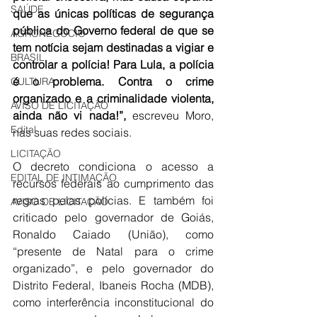
SAÚDE
que as únicas políticas de segurança 
pública do Governo federal de que se 
AGRONEGÓCIO
tem notícia sejam destinadas a vigiar e 
BRASIL
controlar a polícia! Para Lula, a polícia 
é o problema. Contra o crime 
CULTURA
organizado e a criminalidade violenta, 
AVISO DE LICITAÇÃO
ainda não vi nada!”,
 escreveu Moro, 
Edital
nas suas redes sociais.
LICITAÇÃO
O decreto condiciona o acesso a 
EDITAL DE INTIMAÇÃO
recursos federais ao cumprimento das 
regras pelas polícias. E também foi 
AVISO DE LICITAÇÃO
criticado pelo governador de Goiás, 
Ronaldo Caiado (União), como 
“presente de Natal para o crime 
organizado”, e pelo governador do 
Distrito Federal, Ibaneis Rocha (MDB), 
como interferência inconstitucional do 