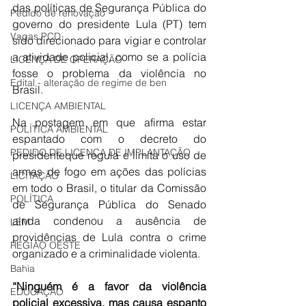
das políticas de Segurança Pública do 
Pedido de renovação
governo do presidente Lula (PT) tem 
Vagas PCD
sido direcionado para vigiar e controlar 
a atividade policial, como se a polícia 
LICENÇA DE OPERAÇÃO
fosse o problema da violência no 
Edital - alteração de regime de ben
Brasil.
LICENÇA AMBIENTAL
Na postagem em que afirma estar 
POLÍTICA AMBIENTAL
espantado com o decreto do 
PEDIDO DE LICENÇA DE IMPLANTAÇÃO
presidenteque regula e limita o uso de 
armas de fogo em ações das polícias 
LICITAÇÃO
em todo o Brasil, o titular da Comissão 
POLÍTICA
de Segurança Pública do Senado 
ainda condenou a ausência de 
LEM
providências de Lula contra o crime 
REGIÃO OESTE
organizado e a criminalidade violenta.
Bahia
“Ninguém é a favor da violência 
EDUCAÇÃO
policial excessiva, mas causa espanto 