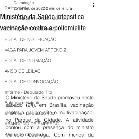
Da redação
Todos posts
25 de set. de 2022
2 min de leitura
Ministério da Saúde intensifica
EDITAL REGISTRO DE IMÓVEIS
vacinação contra a poliomielite
EDITAIS DE PROCLAMAS
EDITAL DE NOTIFICAÇÃO
VAGA PARA JOVEM APRENDIZ
EDITAL DE INTIMAÇÃO
AVISO DE LEILÃO
EDITAL DE CONVOCAÇÃO
Informe - Deputado Tito
O Ministério da Saúde promoveu neste 
Balanço ambiental
sábado (24), em Brasília, vacinação 
contra a poliomielite e multivacinação, 
Informes - Deputado Tito
no Parque da Cidade. A atividade 
ABANDONO DE EMPREGO
contou com a presença do ministro 
Marcelo Queiroga. Com menos da 
Pedito de renovação