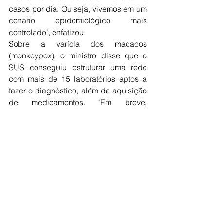
casos por dia. Ou seja, vivemos em um 
cenário epidemiológico mais 
controlado", enfatizou.
Sobre a varíola dos macacos 
(monkeypox), o ministro disse que o 
SUS conseguiu estruturar uma rede 
com mais de 15 laboratórios aptos a 
fazer o diagnóstico, além da aquisição 
de medicamentos. "Em breve, 
chegarão as vacinas, tudo isso é fruto 
do SUS", afirmou.
Ele também mencionou a ampliação 
do sistema de vigilância em saúde, 
desde o início da pandemia. "Nossa 
estrutura de vigilância em saúde 
triplicou. Os Cievs [Centro de 
Informações Estratégicas em Saúde] 
eram 55 e hoje são 164, muitos dos 