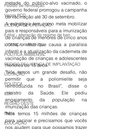
metade do público-alvo vacinado, o 
Pedido de renovação
governo federal prorrogou a campanha 
Vagas PCD
de vacinação até 30 de setembro.
A estratégia tem como meta mobilizar 
LICENÇA DE OPERAÇÃO
pais e responsáveis para a imunização 
Edital - alteração de regime de ben
de crianças de menores de cinco anos 
contra o vírus que causa a paralisia 
LICENÇA AMBIENTAL
infantil e a atualização da caderneta de 
POLÍTICA AMBIENTAL
vacinação de crianças e adolescentes 
PEDIDO DE LICENÇA DE IMPLANTAÇÃO
menores de 15 anos.
"Nós temos um grande desafio, não 
LICITAÇÃO
permitir que a poliomielite seja 
POLÍTICA
reintroduzida no Brasil", disse o 
ministro da Saúde. Ele pediu 
LEM
engajamento da população na 
REGIÃO OESTE
imunização das crianças.
"Nós temos 15 milhões de crianças 
Bahia
para vacinar e precisamos que vocês 
EDUCAÇÃO
nos ajudem para que possamos trazer 