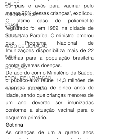
SAÚDE
os pais e avós para vacinar pelo 
menos 95% dessas crianças", explicou. 
AGRONEGÓCIO
O último caso de poliomielite 
BRASIL
registrado foi em 1989, na cidade de 
Sousa, na Paraíba. O ministro lembrou 
CULTURA
que Programa Nacional de 
AVISO DE LICITAÇÃO
Imunizações disponibiliza mais de 22 
Edital
vacinas para a população brasileira 
contra diversas doenças.
LICITAÇÃO
De acordo com o Ministério da Saúde, 
EDITAL DE INTIMAÇÃO
o público-alvo reúne 14,3 milhões de 
crianças menores de cinco anos de 
AVISO DE LICITAÇÃO
idade, sendo que crianças menores de 
um ano deverão ser imunizadas 
conforme a situação vacinal para o 
esquema primário.
Gotinha
As crianças de um a quatro anos 