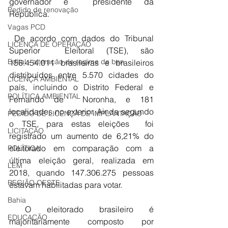
governador e  presidente da 
Pedido de renovação
República.
Vagas PCD
 De acordo com dados do Tribunal 
LICENÇA DE OPERAÇÃO
Superior  Eleitoral (TSE), são 
Edital - alteração de regime de ben
156.454.011 brasileiras e brasileiros 
distribuídos entre 5.570 cidades do 
LICENÇA AMBIENTAL
país, incluindo o Distrito Federal e 
POLÍTICA AMBIENTAL
Fernando de  Noronha, e 181 
localidades no exterior. Ainda segundo 
PEDIDO DE LICENÇA DE IMPLANTAÇÃO
o TSE, para estas eleições  foi 
LICITAÇÃO
registrado um aumento de 6,21% do 
eleitorado em comparação com a  
POLÍTICA
última eleição geral, realizada em 
LEM
2018, quando 147.306.275 pessoas  
REGIÃO OESTE
estavam habilitadas para votar.
Bahia
 O eleitorado brasileiro é  
EDUCAÇÃO
majoritariamente composto por 