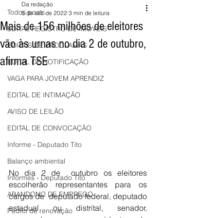
Da redação
Todos posts
5 de set. de 2022
3 min de leitura
Mais de 156 milhões de eleitores
EDITAL REGISTRO DE IMÓVEIS
vão às urnas no dia 2 de outubro,
EDITAIS DE PROCLAMAS
afirma TSE
EDITAL DE NOTIFICAÇÃO
VAGA PARA JOVEM APRENDIZ
EDITAL DE INTIMAÇÃO
AVISO DE LEILÃO
EDITAL DE CONVOCAÇÃO
Informe - Deputado Tito
Balanço ambiental
No dia 2 de  outubro os eleitores 
Informes - Deputado Tito
escolherão representantes para os 
ABANDONO DE EMPREGO
cargos de  deputado federal, deputado 
estadual ou distrital, senador, 
Pedito de renovação