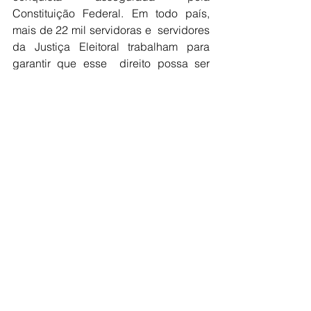
Constituição Federal. Em todo país, 
mais de 22 mil servidoras e  servidores 
da Justiça Eleitoral trabalham para 
garantir que esse  direito possa ser 
exercido. Além disso, são mais de três 
mil juízas e  juízes e três mil promotoras 
e promotores, que atuam em 28 
tribunais  eleitorais; 2.637 zonas e 496 
mil seções eleitorais, instaladas  
inclusive nas aldeias de povos 
originários. Neste ano, 1,7 milhão de 
mesários foram  nomeados para 
trabalhar nas seções eleitorais 
espalhadas pelo país.  Entre eles, 52% 
foram convocados pela Justiça 
Eleitoral a realizar o  trabalho, enquanto 
48% se candidataram para atuar 
voluntariamente no dia  da eleição.