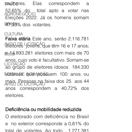
mulheres. Elas correspondem a 
SAÚDE
52,65% do  total apto a votar nas 
AGRONEGÓCIO
Eleições 2022. Já os homens somam 
BRASIL
47,33% dos  votantes. 
CULTURA
Faixa etária
 Este ano, serão 2.116.781 
AVISO DE LICITAÇÃO
eleitores  jovens, que têm 16 e 17 anos; 
e 14.893.281 eleitores com mais de 70  
Edital
anos, cujo voto é facultativo. Somam-se 
LICITAÇÃO
ao grupo de eleitores idosos  184.330 
votantes que possuem 100 anos ou 
EDITAL DE INTIMAÇÃO
mais. Pessoas na faixa dos 25  aos 44 
AVISO DE LICITAÇÃO
anos correspondem a 40,72% dos 
eleitores. 
Deficiência ou mobilidade reduzida
O eleitorado com deficiência no Brasil 
e  no exterior corresponde a 0,81% do 
total de votantes. Ao todo,  1.271.381 