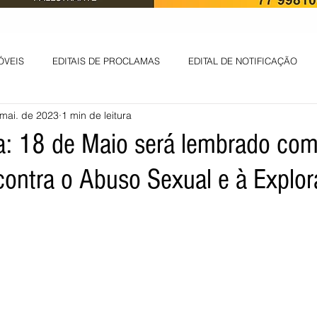
ÓVEIS
EDITAIS DE PROCLAMAS
EDITAL DE NOTIFICAÇÃO
mai. de 2023
1 min de leitura
EDITAL DE INTIMAÇÃO
AVISO DE LEILÃO
EDITAL DE CONV
a: 18 de Maio será lembrado co
ontra o Abuso Sexual e à Explo
 ambiental
Informes - Deputado Tito
ABANDONO DE EMPREGO
D
LICENÇA DE OPERAÇÃO
Edital - alteração de regime de ben
 DE LICENÇA DE IMPLANTAÇÃO
LICITAÇÃO
POLÍTICA
L