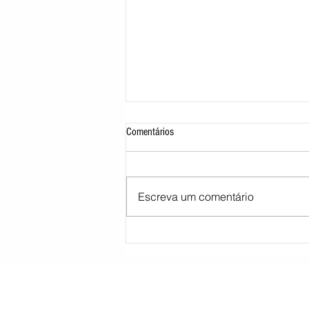
Comentários
Escreva um comentário
STJ decide tirar cargo de ministro
Marco Buzzi por acusações de assédio
sexual