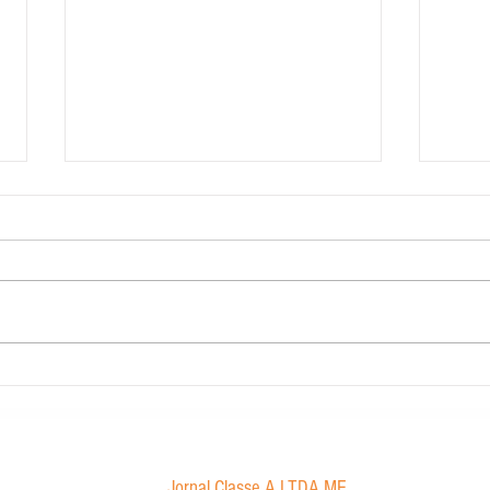
Contabilidade Dourado
Morae
proibi
Jornal Classe A LTDA ME