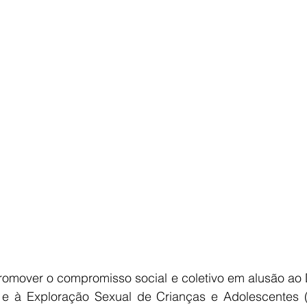
E
AGRONEGÓCIO
BRASIL
CULTURA
AVISO DE LI
romover o compromisso social e coletivo em alusão ao D
 à Exploração Sexual de Crianças e Adolescentes (1