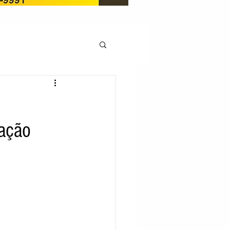
OCAÇÃO
m
ração
Pedito de renovação
LICENÇA AMBIENTAL
EM
REGIÃO OESTE