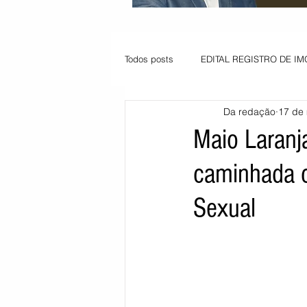
Todos posts
EDITAL REGISTRO DE IM
Da redação
17 de 
VAGA PARA JOVEM APRENDIZ
Maio Laranj
caminhada c
Informe - Deputado Tito
Balanço
Sexual
Pedido de renovação
Vagas PC
POLÍTICA AMBIENTAL
PEDIDO