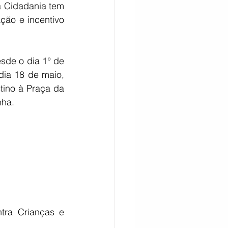
 Cidadania tem 
ção e incentivo 
sde o dia 1° de 
ia 18 de maio, 
ino à Praça da 
nha.
ra Crianças e 