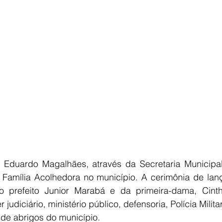
E
AGRONEGÓCIO
BRASIL
CULTURA
AVISO DE LI
s Eduardo Magalhães, através da Secretaria Municipal
a Família Acolhedora no município. A cerimônia de lan
 prefeito Junior Marabá e da primeira-dama, Cinth
judiciário, ministério público, defensoria, Polícia Milita
 de abrigos do município. 