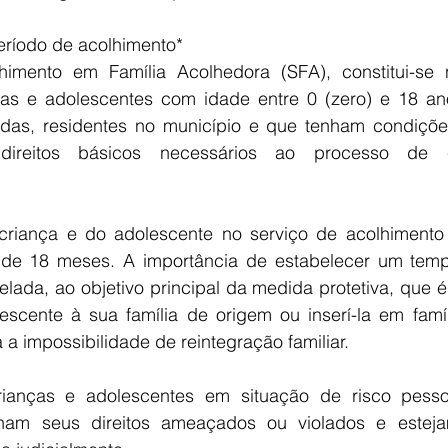
ríodo de acolhimento*
imento em Família Acolhedora (SFA), constitui-se n
ças e adolescentes com idade entre 0 (zero) e 18 anos
adas, residentes no município e que tenham condições
ireitos básicos necessários ao processo de c
riança e do adolescente no serviço de acolhimento 
 de 18 meses. A importância de estabelecer um tempo
elada, ao objetivo principal da medida protetiva, que é 
escente à sua família de origem ou inserí-la em famíl
 impossibilidade de reintegração familiar. 
ianças e adolescentes em situação de risco pessoa
nham seus direitos ameaçados ou violados e estej