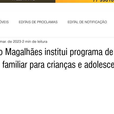
ÓVEIS
EDITAIS DE PROCLAMAS
EDITAL DE NOTIFICAÇÃO
mar. de 2023
2 min de leitura
EDITAL DE INTIMAÇÃO
AVISO DE LEILÃO
EDITAL DE CONV
o Magalhães institui programa de
familiar para crianças e adolesc
 ambiental
Informes - Deputado Tito
ABANDONO DE EMPREGO
D
LICENÇA DE OPERAÇÃO
Edital - alteração de regime de ben
 DE LICENÇA DE IMPLANTAÇÃO
LICITAÇÃO
POLÍTICA
L