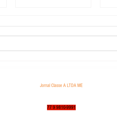
Contabilidade Dourado
Morae
proibi
Jornal Classe A LTDA ME
Av. Tancredo Neves, 1016 - Aroldo da Cruz
CEP: 47850-000 / Luís Eduardo Magalhães-BA
jornalclassea@yahoo.com.br
77 9 9810-9991
© 2003 a 2025 por jornalclassea