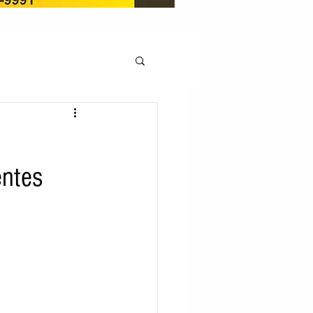
OCAÇÃO
entes
Pedito de renovação
LICENÇA AMBIENTAL
EM
REGIÃO OESTE