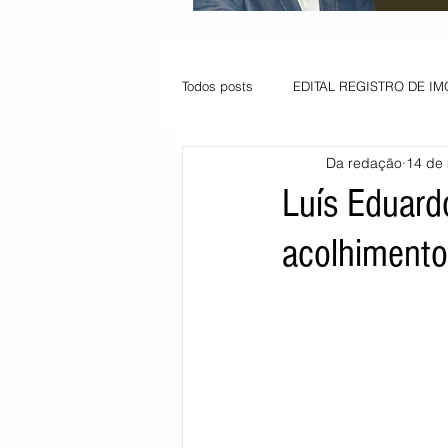
Todos posts
EDITAL REGISTRO DE IM
Da redação
14 de 
VAGA PARA JOVEM APRENDIZ
Luís Eduard
acolhimento 
Informe - Deputado Tito
Balanço
Pedido de renovação
Vagas PC
POLÍTICA AMBIENTAL
PEDIDO