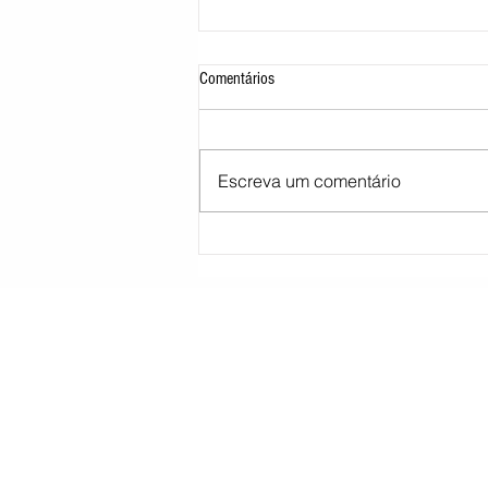
Comentários
Escreva um comentário
STJ decide tirar cargo de ministro
Marco Buzzi por acusações de assédio
sexual