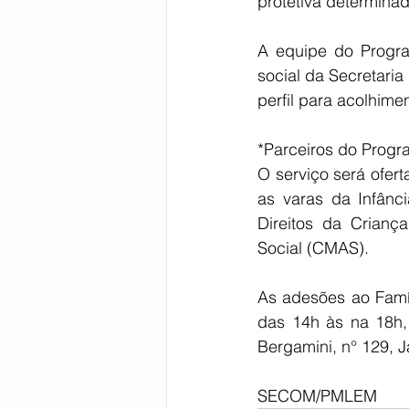
protetiva determinad
A equipe do Progr
social da Secretaria
perfil para acolhimen
*Parceiros do Progr
O serviço será ofer
as varas da Infânci
Direitos da Crianç
Social (CMAS). 
As adesões ao Famíl
das 14h às na 18h,
Bergamini, n° 129, J
SECOM/PMLEM