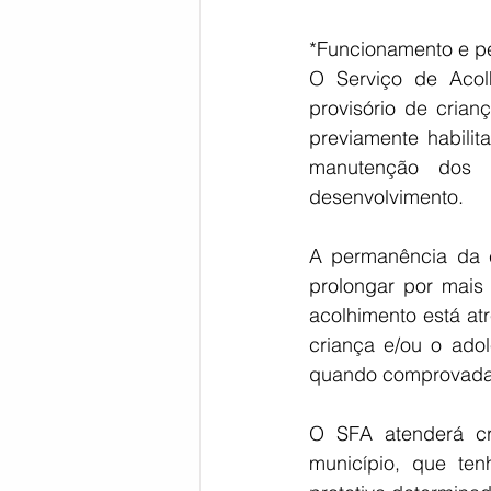
*Funcionamento e pe
O Serviço de Acolh
provisório de crian
previamente habilit
manutenção dos d
desenvolvimento. 
A permanência da c
prolongar por mais
acolhimento está atr
criança e/ou o adol
quando comprovada a
O SFA atenderá cr
município, que te