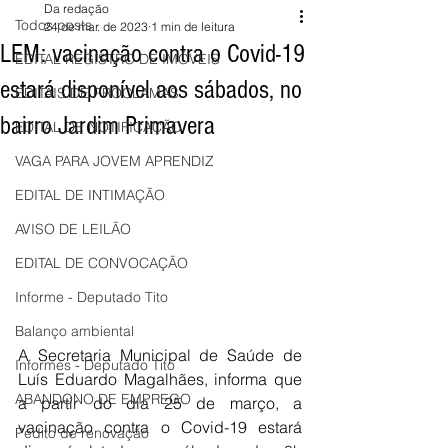
Da redação
Todos posts
24 de mar. de 2023
1 min de leitura
LEM: vacinação contra o Covid-19
EDITAL REGISTRO DE IMÓVEIS
estará disponível aos sábados, no
EDITAIS DE PROCLAMAS
bairro Jardim Primavera
EDITAL DE NOTIFICAÇÃO
VAGA PARA JOVEM APRENDIZ
EDITAL DE INTIMAÇÃO
AVISO DE LEILÃO
EDITAL DE CONVOCAÇÃO
Informe - Deputado Tito
Balanço ambiental
A Secretaria Municipal de Saúde de 
Informes - Deputado Tito
Luís Eduardo Magalhães, informa que 
ABANDONO DE EMPREGO
a partir do dia 25 de março, a 
vacinação contra o Covid-19 estará 
Pedito de renovação