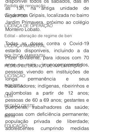
disponível todos os sábados, das 8h 
Pedido de renovação
às 13h, na antiga unidade de 
Síndromes Gripais, localizada no bairro 
Vagas PCD
Jardim Primavera, próximo ao colégio 
LICENÇA DE OPERAÇÃO
Monteiro Lobato. 
Edital - alteração de regime de ben
Todas as doses contra o Covid-19 
LICENÇA AMBIENTAL
estarão disponíveis, incluindo a da 
POLÍTICA AMBIENTAL
Pfizer Bivalente, para idosos com 70 
anos ou mais,  imunocomprometidos, 
PEDIDO DE LICENÇA DE IMPLANTAÇÃO
pessoas vivendo em instituições de 
LICITAÇÃO
longa permanência e seus 
trabalhadores; indígenas, ribeirinhos e 
POLÍTICA
quilombolas a partir de 12 anos; 
LEM
pessoas de 60 a 69 anos; gestantes e 
REGIÃO OESTE
puérperas; trabalhadores da saúde; 
pessoas com deficiência permanente; 
Bahia
população privada de liberdade; 
EDUCAÇÃO
adolescentes cumprindo medidas 