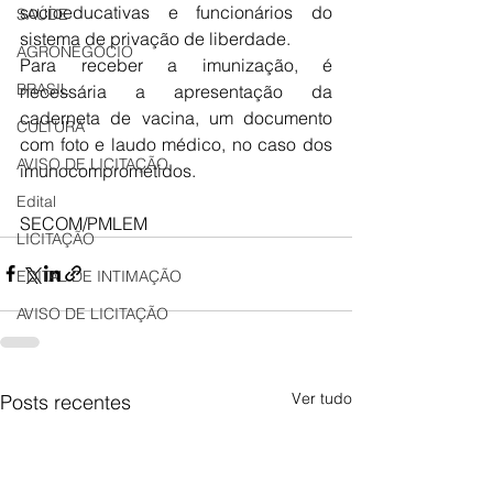
socioeducativas e funcionários do 
SAÚDE
sistema de privação de liberdade. 
AGRONEGÓCIO
Para receber a imunização, é 
BRASIL
necessária a apresentação da 
caderneta de vacina, um documento 
CULTURA
com foto e laudo médico, no caso dos 
AVISO DE LICITAÇÃO
imunocomprometidos.
Edital
SECOM/PMLEM 
LICITAÇÃO
EDITAL DE INTIMAÇÃO
AVISO DE LICITAÇÃO
Ver tudo
Posts recentes