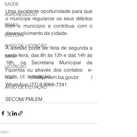
SAÚDE
Uma excelente oportunidade para que 
AGRONEGÓCIO
o munícipe regularize os seus débitos 
BRASIL
com o município e contribua com o 
desenvolvimento da cidade. 
CULTURA
AVISO DE LICITAÇÃO
A adesão pode ser feita de segunda a 
sexta-feira, das 8h às 12h e das 14h às 
Edital
18h, na Secretaria Municipal da 
LICITAÇÃO
Fazenda ou através dos contatos:  e-
EDITAL DE INTIMAÇÃO
mail: refis@pmlem.ba.gov.br / 
WhatsApp (77) 9 9966-7241.
AVISO DE LICITAÇÃO
SECOM/ PMLEM