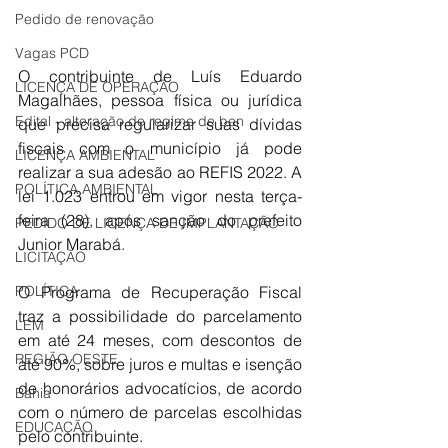
Pedido de renovação
Vagas PCD
O contribuinte de Luís Eduardo 
LICENÇA DE OPERAÇÃO
Magalhães, pessoa física ou jurídica 
Edital - alteração de regime de ben
que precisa regularizar suas dívidas 
fiscais com o município já pode 
LICENÇA AMBIENTAL
realizar a sua adesão ao REFIS 2022. A 
POLÍTICA AMBIENTAL
lei 1.023 entrou em vigor nesta terça-
feira (28), após sanção do prefeito 
PEDIDO DE LICENÇA DE IMPLANTAÇÃO
Junior Marabá. 
LICITAÇÃO
POLÍTICA
O Programa de Recuperação Fiscal 
traz a possibilidade do parcelamento 
LEM
em até 24 meses, com descontos de 
REGIÃO OESTE
até 90%, sobre juros e multas e isenção 
de honorários advocatícios, de acordo 
Bahia
com o número de parcelas escolhidas 
EDUCAÇÃO
pelo contribuinte. 