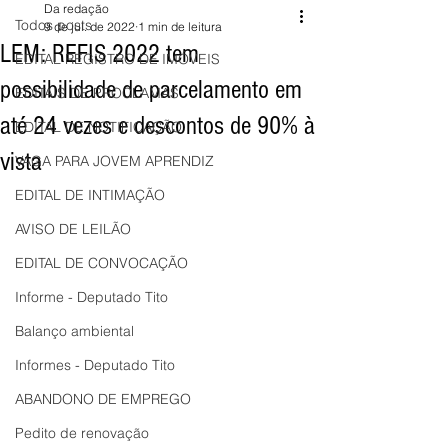
Da redação
Todos posts
9 de jul. de 2022
1 min de leitura
LEM: REFIS 2022 tem
EDITAL REGISTRO DE IMÓVEIS
possibilidade de parcelamento em
EDITAIS DE PROCLAMAS
até 24 vezes e descontos de 90% à
EDITAL DE NOTIFICAÇÃO
vista
VAGA PARA JOVEM APRENDIZ
EDITAL DE INTIMAÇÃO
AVISO DE LEILÃO
EDITAL DE CONVOCAÇÃO
Informe - Deputado Tito
Balanço ambiental
Informes - Deputado Tito
ABANDONO DE EMPREGO
Pedito de renovação