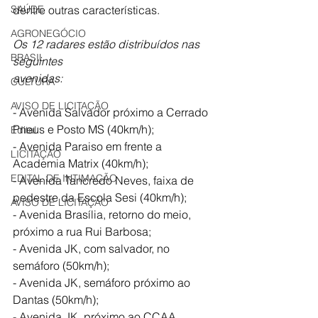
SAÚDE
dentre outras características. 
AGRONEGÓCIO
Os 12 radares estão distribuídos nas 
BRASIL
seguintes 
avenidas:
CULTURA
AVISO DE LICITAÇÃO
- Avenida Salvador próximo a Cerrado 
Pneus e Posto MS (40km/h);
Edital
- Avenida Paraiso em frente a 
LICITAÇÃO
Academia Matrix (40km/h); 
EDITAL DE INTIMAÇÃO
- Avenida Tancredo Neves, faixa de 
pedestre da Escola Sesi (40km/h); 
AVISO DE LICITAÇÃO
- Avenida Brasília, retorno do meio, 
próximo a rua Rui Barbosa; 
- Avenida JK, com salvador, no 
semáforo (50km/h); 
- Avenida JK, semáforo próximo ao 
Dantas (50km/h); 
- Avenida JK, próximo ao CCAA 