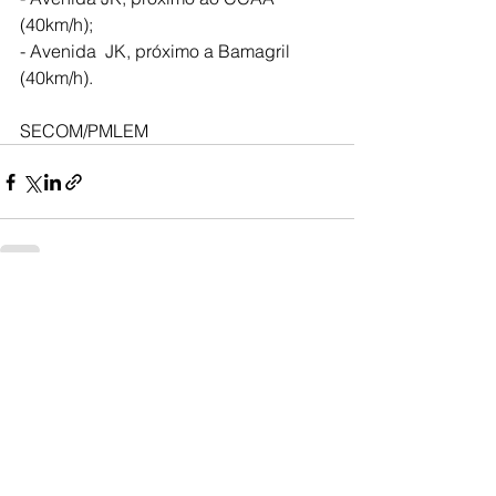
(40km/h); 
- Avenida  JK, próximo a Bamagril 
(40km/h).
SECOM/PMLEM
Ver tudo
Posts recentes