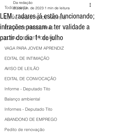
Da redação
Todos posts
20 de jun. de 2023
1 min de leitura
LEM: radares já estão funcionando;
EDITAL REGISTRO DE IMÓVEIS
infrações passam a ter validade a
EDITAIS DE PROCLAMAS
partir do dia 1º de julho
EDITAL DE NOTIFICAÇÃO
VAGA PARA JOVEM APRENDIZ
EDITAL DE INTIMAÇÃO
AVISO DE LEILÃO
EDITAL DE CONVOCAÇÃO
Informe - Deputado Tito
Balanço ambiental
Informes - Deputado Tito
ABANDONO DE EMPREGO
Pedito de renovação