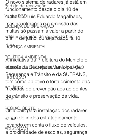
O novo sistema de radares já está em 
Pedido de renovação
funcionamento desde o dia 10 de 
Vagas PCD
junho em Luís Eduardo Magalhães, 
mas as infrações e a emissão das 
LICENÇA DE OPERAÇÃO
multas só passam a valer a partir do 
Edital - alteração de regime de ben
dia 1º de julho, ou seja, daqui a 10 
dias. 
LICENÇA AMBIENTAL
POLÍTICA AMBIENTAL
A iniciativa da Prefeitura do Município, 
através da Secretaria Municipal de 
PEDIDO DE LICENÇA DE IMPLANTAÇÃO
Segurança e Trânsito e da SUTRANS, 
LICITAÇÃO
tem como objetivo o fortalecimento das 
POLÍTICA
medidas de prevenção aos acidentes 
de trânsito e preservação da vida. 
LEM
REGIÃO OESTE
Os locais para instalação dos radares 
foram definidos estrategicamente, 
Bahia
levando em conta o fluxo de veículos, 
EDUCAÇÃO
a proximidade de escolas, segurança, 