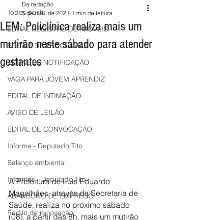
Da redação
Todos posts
5 de mai. de 2021
1 min de leitura
LEM: Policlínica realiza mais um
EDITAL REGISTRO DE IMÓVEIS
mutirão neste sábado para atender
EDITAIS DE PROCLAMAS
gestantes
EDITAL DE NOTIFICAÇÃO
VAGA PARA JOVEM APRENDIZ
EDITAL DE INTIMAÇÃO
AVISO DE LEILÃO
EDITAL DE CONVOCAÇÃO
Informe - Deputado Tito
Balanço ambiental
Informes - Deputado Tito
A Prefeitura de Luís Eduardo 
Magalhães, através da Secretaria de 
ABANDONO DE EMPREGO
Saúde, realiza no próximo sábado 
Pedito de renovação
(08), a partir das 8h, mais um mutirão 