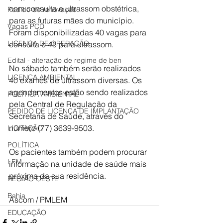
com consulta e ultrassom obstétrica, 
Pedido de renovação
para as futuras mães do município. 
Vagas PCD
Foram disponibilizadas 40 vagas para 
LICENÇA DE OPERAÇÃO
consulta e 45 para ultrassom. 
Edital - alteração de regime de ben
No sábado também serão realizados 
LICENÇA AMBIENTAL
40 exames de ultrassom diversas. Os 
agendamentos estão sendo realizados 
POLÍTICA AMBIENTAL
pela Central de Regulação da 
PEDIDO DE LICENÇA DE IMPLANTAÇÃO
Secretaria de Saúde, através do 
número (77) 3639-9503. 
LICITAÇÃO
POLÍTICA
Os pacientes também podem procurar 
LEM
informação na unidade de saúde mais 
próxima da sua residência.
REGIÃO OESTE
Bahia
Ascom / PMLEM
EDUCAÇÃO