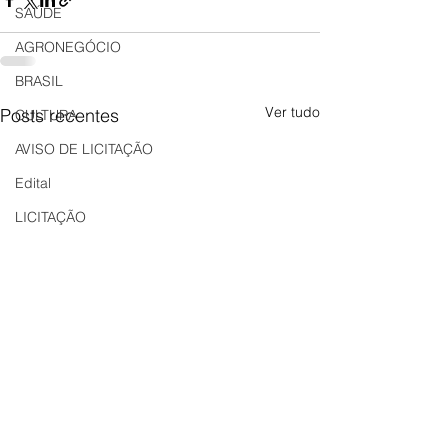
SAÚDE
AGRONEGÓCIO
BRASIL
Ver tudo
Posts recentes
CULTURA
AVISO DE LICITAÇÃO
Edital
LICITAÇÃO
EDITAL DE INTIMAÇÃO
AVISO DE LICITAÇÃO