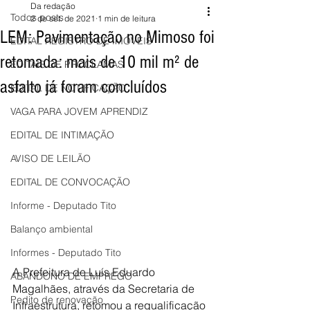
Da redação
Todos posts
2 de set. de 2021
1 min de leitura
LEM: Pavimentação no Mimoso foi
EDITAL REGISTRO DE IMÓVEIS
retomada: mais de 10 mil m² de
EDITAIS DE PROCLAMAS
asfalto já foram concluídos
EDITAL DE NOTIFICAÇÃO
VAGA PARA JOVEM APRENDIZ
EDITAL DE INTIMAÇÃO
AVISO DE LEILÃO
EDITAL DE CONVOCAÇÃO
Informe - Deputado Tito
Balanço ambiental
Informes - Deputado Tito
A Prefeitura de Luís Eduardo 
ABANDONO DE EMPREGO
Magalhães, através da Secretaria de 
Pedito de renovação
Infraestrutura, retomou a requalificação 