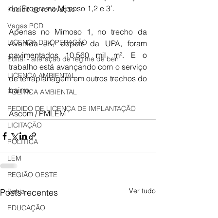
do ‘Programa Mimoso 1,2 e 3’. 
Pedido de renovação
Vagas PCD
Apenas no Mimoso 1, no trecho da 
LICENÇA DE OPERAÇÃO
Avenida JK, depois da UPA, foram 
pavimentados 10.560 mil m². E o 
Edital - alteração de regime de ben
trabalho está avançando com o serviço 
LICENÇA AMBIENTAL
de terraplanagem em outros trechos do 
bairro.
POLÍTICA AMBIENTAL
PEDIDO DE LICENÇA DE IMPLANTAÇÃO
Ascom / PMLEM
LICITAÇÃO
POLÍTICA
LEM
REGIÃO OESTE
Ver tudo
Posts recentes
Bahia
EDUCAÇÃO