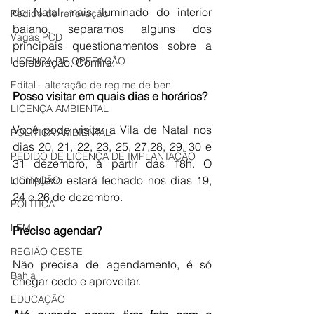
do Natal mais iluminado do interior 
Pedido de renovação
baiano, separamos alguns dos 
Vagas PCD
principais questionamentos sobre a 
LICENÇA DE OPERAÇÃO
celebração. Confira: 
Edital - alteração de regime de ben
Posso visitar em quais dias e horários?
LICENÇA AMBIENTAL
Você pode visitar a Vila de Natal nos 
POLÍTICA AMBIENTAL
dias 20, 21, 22, 23, 25, 27,28, 29, 30 e 
PEDIDO DE LICENÇA DE IMPLANTAÇÃO
31 dezembro, a partir das 18h. O 
complexo estará fechado nos dias 19, 
LICITAÇÃO
24 e 26 de dezembro.
POLÍTICA
LEM
Preciso agendar?
REGIÃO OESTE
Não precisa de agendamento, é só 
Bahia
chegar cedo e aproveitar. 
EDUCAÇÃO