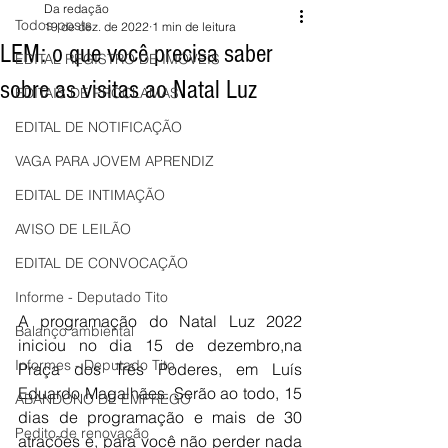
Da redação
Todos posts
19 de dez. de 2022
1 min de leitura
LEM: o que você precisa saber
EDITAL REGISTRO DE IMÓVEIS
sobre as visitas ao Natal Luz
EDITAIS DE PROCLAMAS
EDITAL DE NOTIFICAÇÃO
VAGA PARA JOVEM APRENDIZ
EDITAL DE INTIMAÇÃO
AVISO DE LEILÃO
EDITAL DE CONVOCAÇÃO
Informe - Deputado Tito
A programação do Natal Luz 2022 
Balanço ambiental
iniciou no dia 15 de dezembro,na 
Informes - Deputado Tito
Praça dos Três Poderes, em Luís 
Eduardo Magalhães. Serão ao todo, 15 
ABANDONO DE EMPREGO
dias de programação e mais de 30 
Pedito de renovação
atrações e, para você não perder nada 