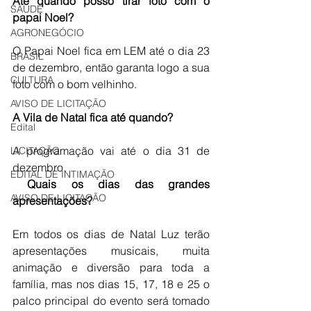
Até quando posso tirar foto com o 
SAÚDE
papai Noel?
AGRONEGÓCIO
O Papai Noel fica em LEM até o dia 23 
BRASIL
de dezembro, então garanta logo a sua 
CULTURA
foto com o bom velhinho. 
AVISO DE LICITAÇÃO
A Vila de Natal fica até quando?
Edital
A programação vai até o dia 31 de 
LICITAÇÃO
dezembro. 
EDITAL DE INTIMAÇÃO
Quais os dias das grandes 
AVISO DE LICITAÇÃO
apresentações?
Em todos os dias de Natal Luz terão  
apresentações musicais, muita 
animação e diversão para toda a 
família, mas nos dias 15, 17, 18 e 25 o 
palco principal do evento será tomado 