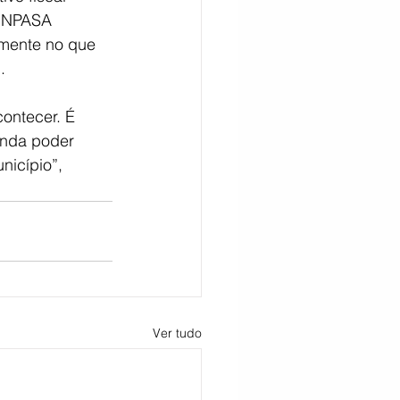
 INPASA 
lmente no que 
.
ontecer. É 
inda poder 
nicípio”, 
Ver tudo