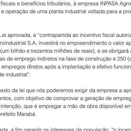
fiscais e benefícios tributários, à empresa INPASA Agroi
 e operação de uma planta industrial voltada para a pr
ei aprovada, a “contrapartida ao incentivo fiscal autori
industrial S.A. investirá no empreendimento o valor a
um bilhão e trezentos milhões de reais), e se obrigará a
gas de emprego indiretos na fase de construção e 250 (
 empregos diretos após a implantação e efetivo funcio
 industrial”.
texto da lei que nós poderemos exigir da empresa a ap
entos, com objetivo de comprovar a geração de empreg
a intenção, que é empregar a mão de obra disponível e
prefeito Marabá.
da, a fim garantir os interesses da população, “o incenti