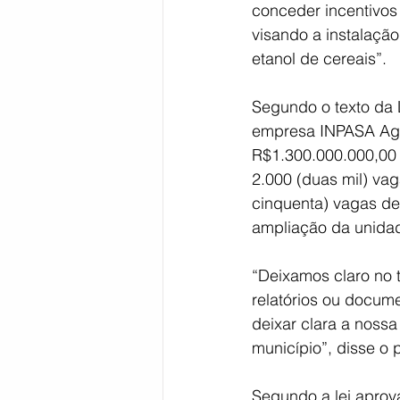
conceder incentivos 
visando a instalação
etanol de cereais”.
Segundo o texto da L
empresa INPASA Agro
R$1.300.000.000,00 (
2.000 (duas mil) va
cinquenta) vagas de
ampliação da unidade
“Deixamos claro no 
relatórios ou docum
deixar clara a noss
município”, disse o 
Segundo a lei aprova