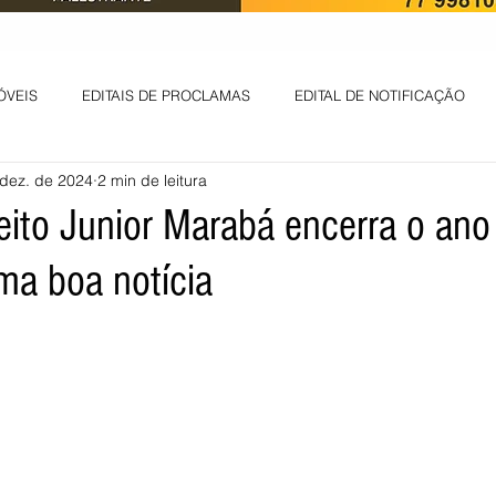
ÓVEIS
EDITAIS DE PROCLAMAS
EDITAL DE NOTIFICAÇÃO
dez. de 2024
2 min de leitura
EDITAL DE INTIMAÇÃO
AVISO DE LEILÃO
EDITAL DE CONV
eito Junior Marabá encerra o an
a boa notícia
 ambiental
Informes - Deputado Tito
ABANDONO DE EMPREGO
D
LICENÇA DE OPERAÇÃO
Edital - alteração de regime de ben
 DE LICENÇA DE IMPLANTAÇÃO
LICITAÇÃO
POLÍTICA
L