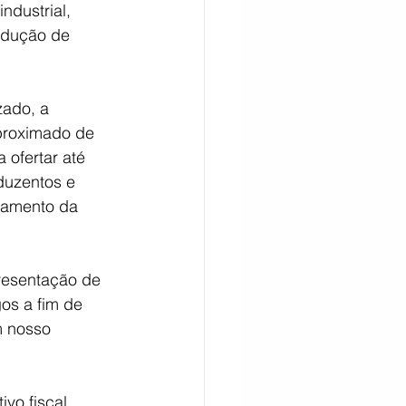
ndustrial, 
odução de 
zado, a 
proximado de 
 ofertar até 
duzentos e 
namento da 
resentação de 
os a fim de 
m nosso 
vo fiscal 