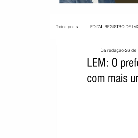
Todos posts
EDITAL REGISTRO DE IM
Da redação
26 de 
VAGA PARA JOVEM APRENDIZ
LEM: O pref
com mais um
Informe - Deputado Tito
Balanço
Pedido de renovação
Vagas PC
POLÍTICA AMBIENTAL
PEDIDO