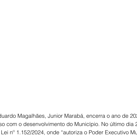
E
AGRONEGÓCIO
BRASIL
CULTURA
AVISO DE LI
Eduardo Magalhães, Junior Marabá, encerra o ano de 2
o com o desenvolvimento do Município. No último dia 
Lei nº 1.152/2024, onde “autoriza o Poder Executivo Mu