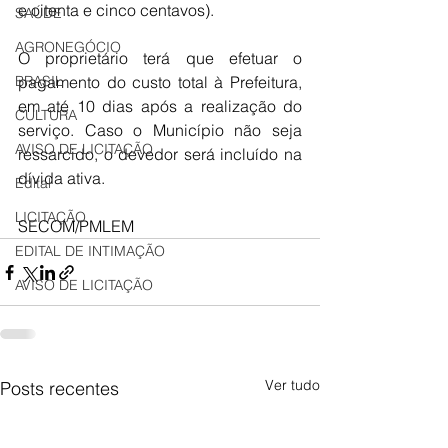
e oitenta e cinco centavos). 
SAÚDE
AGRONEGÓCIO
O proprietário terá que efetuar o 
BRASIL
pagamento do custo total à Prefeitura, 
em até 10 dias após a realização do 
CULTURA
serviço. Caso o Município não seja 
AVISO DE LICITAÇÃO
ressarcido, o devedor será incluído na 
dívida ativa.
Edital
LICITAÇÃO
SECOM/PMLEM
EDITAL DE INTIMAÇÃO
AVISO DE LICITAÇÃO
Ver tudo
Posts recentes