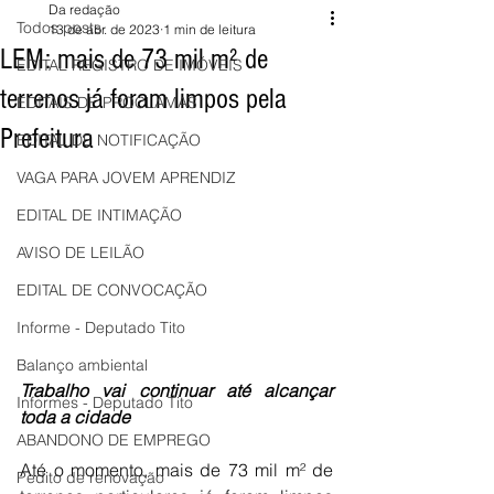
Da redação
Todos posts
13 de abr. de 2023
1 min de leitura
LEM: mais de 73 mil m² de
EDITAL REGISTRO DE IMÓVEIS
terrenos já foram limpos pela
EDITAIS DE PROCLAMAS
Prefeitura
EDITAL DE NOTIFICAÇÃO
VAGA PARA JOVEM APRENDIZ
EDITAL DE INTIMAÇÃO
AVISO DE LEILÃO
EDITAL DE CONVOCAÇÃO
Informe - Deputado Tito
Balanço ambiental
Trabalho vai continuar até alcançar 
Informes - Deputado Tito
toda a cidade
ABANDONO DE EMPREGO
Até o momento, mais de 73 mil m² de 
Pedito de renovação