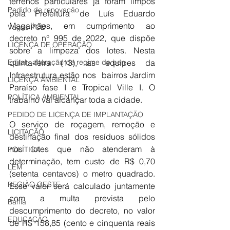
terrenos particulares já foram limpos 
Pedido de renovação
pela Prefeitura de Luís Eduardo 
Magalhães, em cumprimento ao 
Vagas PCD
decreto n° 995 de 2022, que dispõe 
LICENÇA DE OPERAÇÃO
sobre a limpeza dos lotes. Nesta 
Edital - alteração de regime de ben
quinta-feira (13), as equipes da 
Infraestrutura estão nos  bairros Jardim 
LICENÇA AMBIENTAL
Paraíso fase I e Tropical Ville I. O 
POLÍTICA AMBIENTAL
trabalho vai alcançar toda a cidade. 
PEDIDO DE LICENÇA DE IMPLANTAÇÃO
O serviço de roçagem, remoção e 
LICITAÇÃO
destinação final dos resíduos sólidos 
nos lotes que não atenderam à 
POLÍTICA
determinação, tem custo de R$ 0,70 
LEM
(setenta centavos) o metro quadrado. 
REGIÃO OESTE
Esse valor será calculado juntamente 
com a multa prevista pelo 
Bahia
descumprimento do decreto, no valor 
EDUCAÇÃO
de R$ 158,85 (cento e cinquenta reais 