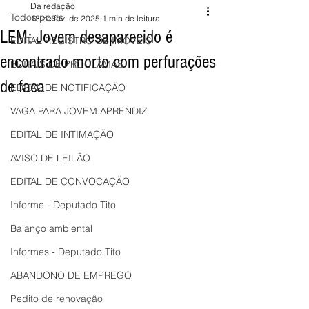
Da redação
Todos posts
18 de fev. de 2025
1 min de leitura
LEM: Jovem desaparecido é
EDITAL REGISTRO DE IMÓVEIS
encontrado morto com perfurações
EDITAIS DE PROCLAMAS
de faca
EDITAL DE NOTIFICAÇÃO
VAGA PARA JOVEM APRENDIZ
EDITAL DE INTIMAÇÃO
AVISO DE LEILÃO
EDITAL DE CONVOCAÇÃO
Informe - Deputado Tito
Balanço ambiental
Informes - Deputado Tito
ABANDONO DE EMPREGO
Pedito de renovação