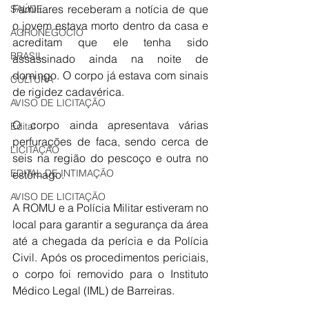
Familiares receberam a notícia de que 
SAÚDE
o jovem estava morto dentro da casa e 
AGRONEGÓCIO
acreditam que ele tenha sido 
BRASIL
assassinado ainda na noite de 
domingo. O corpo já estava com sinais 
CULTURA
de rigidez cadavérica.
AVISO DE LICITAÇÃO
O corpo ainda apresentava várias 
Edital
perfurações de faca, sendo cerca de 
LICITAÇÃO
seis na região do pescoço e outra no 
EDITAL DE INTIMAÇÃO
estômago.
AVISO DE LICITAÇÃO
A ROMU e a Polícia Militar estiveram no 
local para garantir a segurança da área 
até a chegada da perícia e da Polícia 
Civil. Após os procedimentos periciais, 
o corpo foi removido para o Instituto 
Médico Legal (IML) de Barreiras.