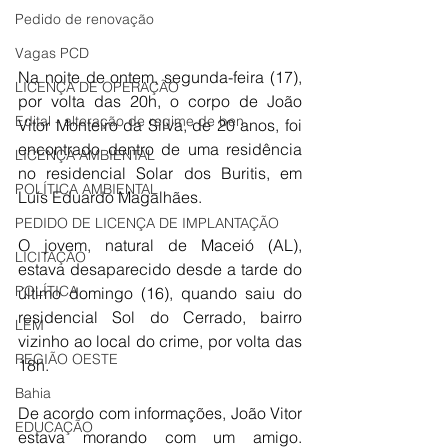
Pedido de renovação
Vagas PCD
Na noite de ontem, segunda-feira (17), 
LICENÇA DE OPERAÇÃO
por volta das 20h, o corpo de João 
Edital - alteração de regime de ben
Vitor Monteiro da Silva, de 20 anos, foi 
encontrado dentro de uma residência 
LICENÇA AMBIENTAL
no residencial Solar dos Buritis, em 
POLÍTICA AMBIENTAL
Luís Eduardo Magalhães.
PEDIDO DE LICENÇA DE IMPLANTAÇÃO
O jovem, natural de Maceió (AL), 
LICITAÇÃO
estava desaparecido desde a tarde do 
POLÍTICA
último domingo (16), quando saiu do 
residencial Sol do Cerrado, bairro 
LEM
vizinho ao local do crime, por volta das 
REGIÃO OESTE
18h.
Bahia
De acordo com informações, João Vitor 
EDUCAÇÃO
estava morando com um amigo. 