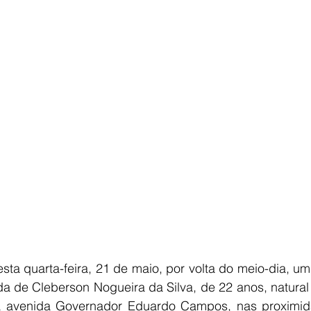
E
AGRONEGÓCIO
BRASIL
CULTURA
AVISO DE LI
esta quarta-feira, 21 de maio, por volta do meio-dia, um
vida de Cleberson Nogueira da Silva, de 22 anos, natural 
a avenida Governador Eduardo Campos, nas proximid