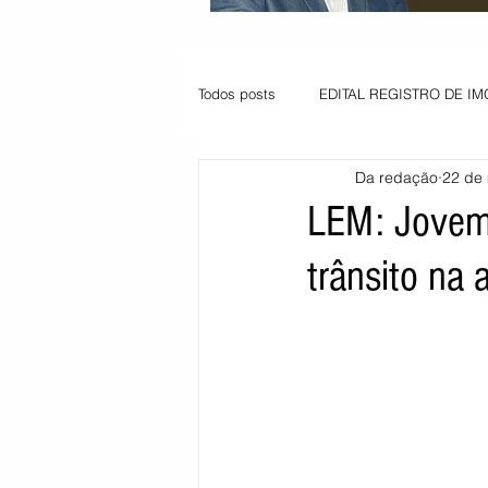
Todos posts
EDITAL REGISTRO DE IM
Da redação
22 de 
VAGA PARA JOVEM APRENDIZ
LEM: Jovem 
trânsito na
Informe - Deputado Tito
Balanço
Pedido de renovação
Vagas PC
POLÍTICA AMBIENTAL
PEDIDO