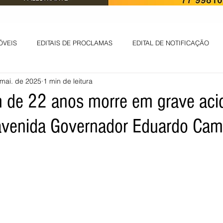
ÓVEIS
EDITAIS DE PROCLAMAS
EDITAL DE NOTIFICAÇÃO
mai. de 2025
1 min de leitura
EDITAL DE INTIMAÇÃO
AVISO DE LEILÃO
EDITAL DE CONV
de 22 anos morre em grave aci
 avenida Governador Eduardo Ca
 ambiental
Informes - Deputado Tito
ABANDONO DE EMPREGO
D
LICENÇA DE OPERAÇÃO
Edital - alteração de regime de ben
 DE LICENÇA DE IMPLANTAÇÃO
LICITAÇÃO
POLÍTICA
L