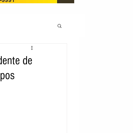
OCAÇÃO
dente de
mpos
Pedito de renovação
LICENÇA AMBIENTAL
EM
REGIÃO OESTE