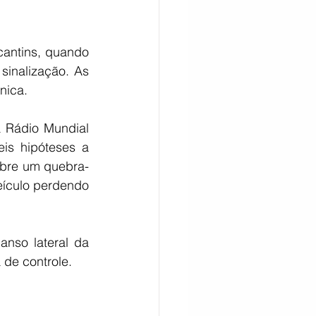
antins, quando 
sinalização. As 
nica.
 Rádio Mundial 
s hipóteses a 
obre um quebra-
eículo perdendo 
nso lateral da 
 de controle.