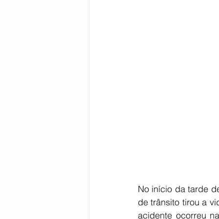
Bahia
EDUCAÇÃO
SAÚD
No início da tarde d
de trânsito tirou a 
acidente ocorreu n