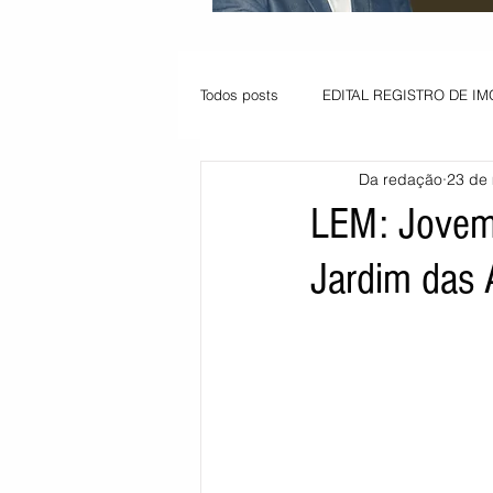
Todos posts
EDITAL REGISTRO DE IM
Da redação
23 de 
VAGA PARA JOVEM APRENDIZ
LEM: Jovem 
Jardim das 
Informe - Deputado Tito
Balanço
Pedido de renovação
Vagas PC
POLÍTICA AMBIENTAL
PEDIDO