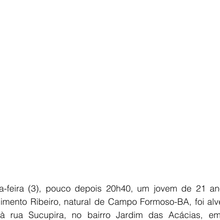
E
AGRONEGÓCIO
BRASIL
CULTURA
AVISO DE LI
a-feira (3), pouco depois 20h40, um jovem de 21 anos
ento Ribeiro, natural de Campo Formoso-BA, foi alvej
 à rua Sucupira, no bairro Jardim das Acácias, em