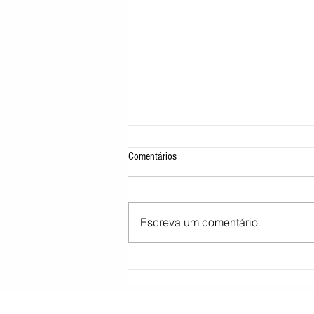
Comentários
Escreva um comentário
STJ decide tirar cargo de ministro
Marco Buzzi por acusações de assédio
sexual