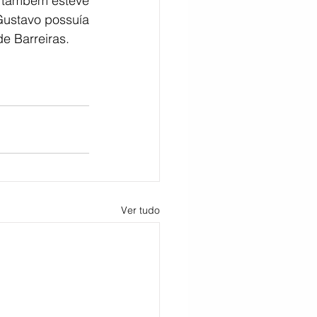
il também esteve 
Gustavo possuía 
e Barreiras.
Ver tudo