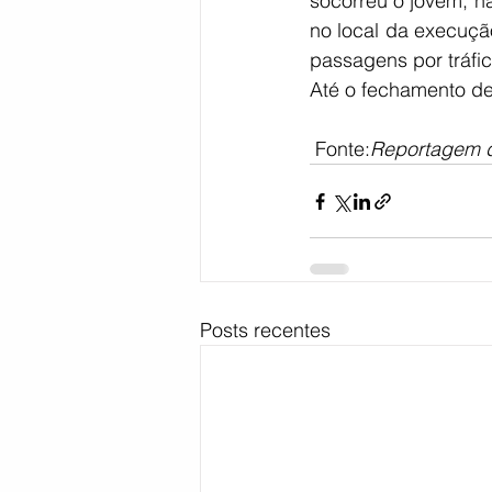
socorreu o jovem, na 
no local da execução
passagens por tráfi
Até o fechamento de
 Fonte:
Reportagem de
Posts recentes