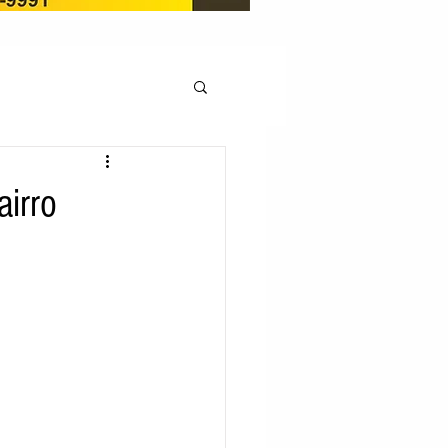
OCAÇÃO
irro
Pedito de renovação
LICENÇA AMBIENTAL
EM
REGIÃO OESTE