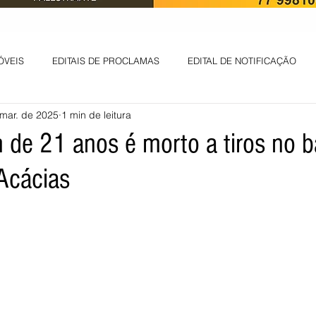
ÓVEIS
EDITAIS DE PROCLAMAS
EDITAL DE NOTIFICAÇÃO
mar. de 2025
1 min de leitura
EDITAL DE INTIMAÇÃO
AVISO DE LEILÃO
EDITAL DE CONV
de 21 anos é morto a tiros no ba
Acácias
 ambiental
Informes - Deputado Tito
ABANDONO DE EMPREGO
D
LICENÇA DE OPERAÇÃO
Edital - alteração de regime de ben
 DE LICENÇA DE IMPLANTAÇÃO
LICITAÇÃO
POLÍTICA
L