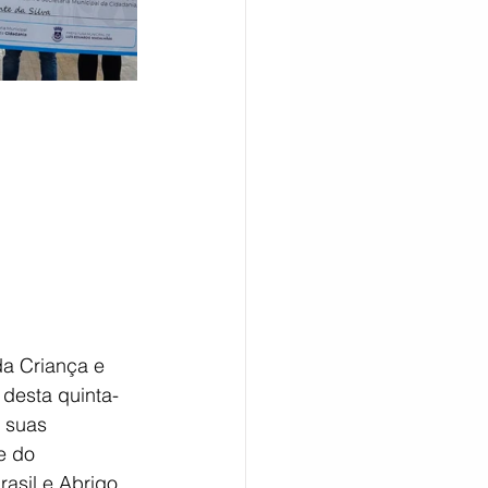
CITAÇÃO
da Criança e 
desta quinta-
s suas 
e do 
asil e Abrigo 