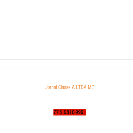
Carig 
Edital de convocação
Jornal Classe A LTDA ME
Av. Tancredo Neves, 1016 - Aroldo da Cruz
CEP: 47850-000 / Luís Eduardo Magalhães-BA
jornalclassea@yahoo.com.br
77 9 9810-9991
© 2003 a 2025 por jornalclassea