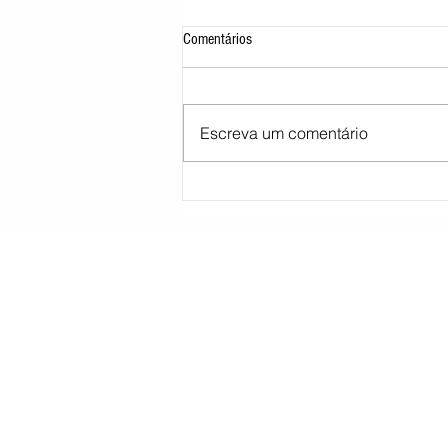
Comentários
Escreva um comentário
Moraes pede parecer da PGR sobre
proibição de visitas a Bolsonaro