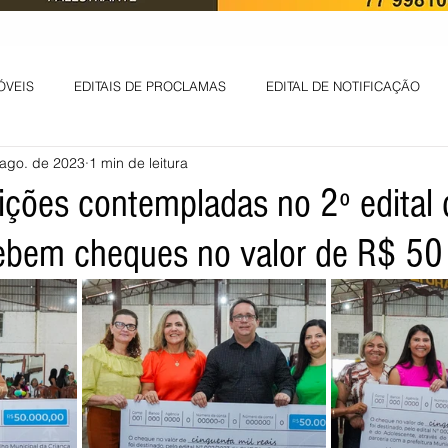
ÓVEIS
EDITAIS DE PROCLAMAS
EDITAL DE NOTIFICAÇÃO
 ago. de 2023
1 min de leitura
EDITAL DE INTIMAÇÃO
AVISO DE LEILÃO
EDITAL DE CONV
uições contempladas no 2º edital
bem cheques no valor de R$ 50 
 ambiental
Informes - Deputado Tito
ABANDONO DE EMPREGO
D
LICENÇA DE OPERAÇÃO
Edital - alteração de regime de ben
 DE LICENÇA DE IMPLANTAÇÃO
LICITAÇÃO
POLÍTICA
L