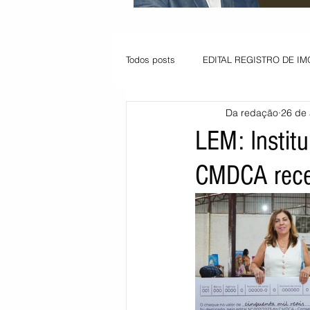
Todos posts
EDITAL REGISTRO DE IM
Da redação
26 de
VAGA PARA JOVEM APRENDIZ
LEM: Instit
CMDCA rece
Informe - Deputado Tito
Balanço
Pedido de renovação
Vagas PC
POLÍTICA AMBIENTAL
PEDIDO