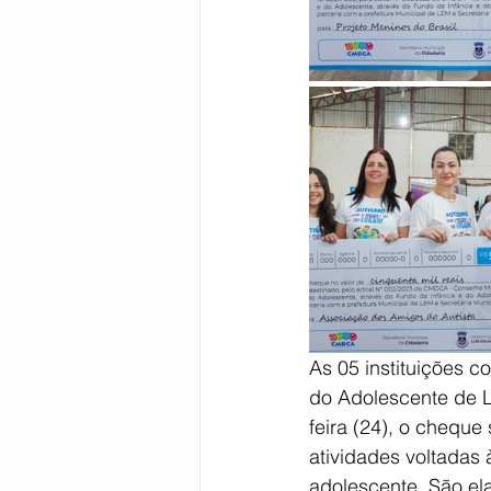
Bahia
EDUCAÇÃO
SAÚD
As 05 instituições 
do Adolescente de 
feira (24), o cheque 
atividades voltadas 
adolescente. São el