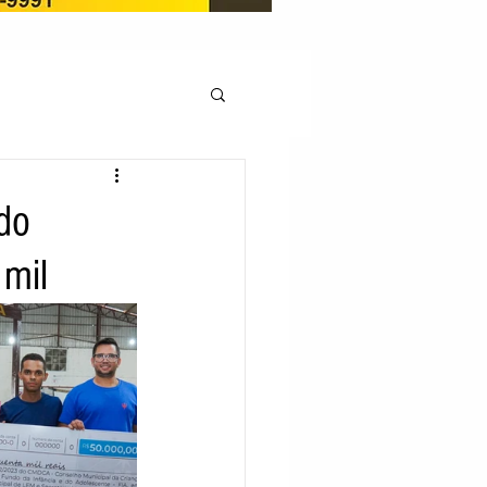
OCAÇÃO
 do
mil
Pedito de renovação
LICENÇA AMBIENTAL
EM
REGIÃO OESTE