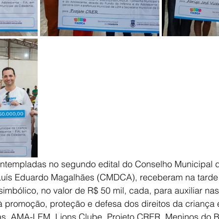
E
AGRONEGÓCIO
BRASIL
CULTURA
AVISO DE LI
contempladas no segundo edital do Conselho Municipal 
Luís Eduardo Magalhães (CMDCA), receberam na tarde 
simbólico, no valor de R$ 50 mil, cada, para auxiliar na
à promoção, proteção e defesa dos direitos da criança 
as, AMA-LEM, Lions Clube, Projeto CRER, Meninos do Br