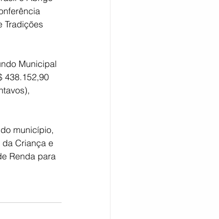
onferência 
e Tradições 
undo Municipal 
$ 438.152,90 
ntavos), 
do município, 
 da Criança e 
de Renda para 