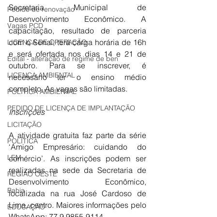
Secretaria Municipal de 
Pedido de renovação
Desenvolvimento Econômico. A 
Vagas PCD
capacitação, resultado de parceria 
com o Senai, terá carga horária de 16h 
LICENÇA DE OPERAÇÃO
e será ofertada nos dias 14 e 21 de 
Edital - alteração de regime de ben
outubro. Para se inscrever, é 
LICENÇA AMBIENTAL
necessário ter o ensino médio 
completo. As vagas são limitadas. 
POLÍTICA AMBIENTAL
PEDIDO DE LICENÇA DE IMPLANTAÇÃO
Inscrições
LICITAÇÃO
A atividade gratuita faz parte da série 
POLÍTICA
‘Amigo Empresário: cuidando do 
LEM
comércio’. As inscrições podem ser 
realizadas na sede da Secretaria de 
REGIÃO OESTE
Desenvolvimento Econômico, 
Bahia
localizada na rua José Cardoso de 
Lima, centro. Maiores informações pelo 
EDUCAÇÃO
WhatsApp: 77 9 9855-9114.