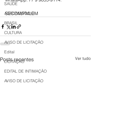
SAÚDE
SECOM/PMLEM
AGRONEGÓCIO
BRASIL
CULTURA
AVISO DE LICITAÇÃO
Edital
Ver tudo
Posts recentes
LICITAÇÃO
EDITAL DE INTIMAÇÃO
AVISO DE LICITAÇÃO