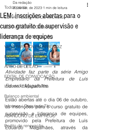
Da redação
Todos posts
20 de set. de 2023
1 min de leitura
LEM: inscrições abertas para o
EDITAL REGISTRO DE IMÓVEIS
curso gratuito de supervisão e
EDITAIS DE PROCLAMAS
liderança de equipes
EDITAL DE NOTIFICAÇÃO
VAGA PARA JOVEM APRENDIZ
EDITAL DE INTIMAÇÃO
AVISO DE LEILÃO
Atividade faz parte da série Amigo 
EDITAL DE CONVOCAÇÃO
Empresário da Prefeitura de Luís 
Eduardo Magalhães
Informe - Deputado Tito
Balanço ambiental
Estão abertas até o dia 06 de outubro, 
Informes - Deputado Tito
as inscrições para o curso gratuito de 
supervisão e liderança de equipes, 
ABANDONO DE EMPREGO
promovido pela Prefeitura de Luís 
Pedito de renovação
Eduardo Magalhães, através da 