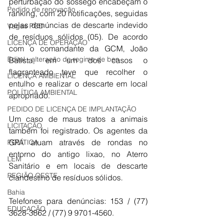
perturbação do sossego encabeçam o 
Pedido de renovação
ranking, com 20 notificações, seguidas 
pelas denúncias de descarte indevido 
Vagas PCD
de resíduos sólidos (05). De acordo 
LICENÇA DE OPERAÇÃO
com o comandante da GCM, João 
Edital - alteração de regime de ben
Batista, em um dos casos o 
flagranteado teve que recolher o 
LICENÇA AMBIENTAL
entulho e realizar o descarte em local 
POLÍTICA AMBIENTAL
apropriado.
PEDIDO DE LICENÇA DE IMPLANTAÇÃO
Um caso de maus tratos a animais 
LICITAÇÃO
também foi registrado. Os agentes da 
GPA atuam através de rondas no 
POLÍTICA
entorno do antigo lixao, no Aterro 
LEM
Sanitário e em locais de descarte 
REGIÃO OESTE
clandestino de resíduos sólidos. 
Bahia
Telefones para denúncias: 153 / (77) 
EDUCAÇÃO
3628-3862 / (77) 9 9701-4560.