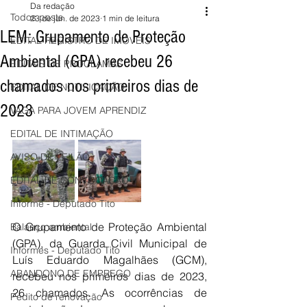
Da redação
Todos posts
23 de jan. de 2023
1 min de leitura
LEM: Grupamento de Proteção
EDITAL REGISTRO DE IMÓVEIS
Ambiental (GPA) recebeu 26
EDITAIS DE PROCLAMAS
chamados nos primeiros dias de
EDITAL DE NOTIFICAÇÃO
2023
VAGA PARA JOVEM APRENDIZ
EDITAL DE INTIMAÇÃO
AVISO DE LEILÃO
EDITAL DE CONVOCAÇÃO
Informe - Deputado Tito
O Grupamento de Proteção Ambiental 
Balanço ambiental
(GPA), da Guarda Civil Municipal de 
Informes - Deputado Tito
Luís Eduardo Magalhães (GCM), 
ABANDONO DE EMPREGO
recebeu nos primeiros dias de 2023, 
26 chamados. As ocorrências de 
Pedito de renovação