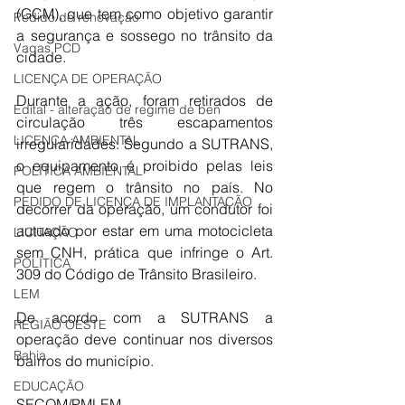
(GCM), que tem como objetivo garantir 
Pedido de renovação
a segurança e sossego no trânsito da 
Vagas PCD
cidade. 
LICENÇA DE OPERAÇÃO
Durante a ação, foram retirados de 
Edital - alteração de regime de ben
circulação três escapamentos 
LICENÇA AMBIENTAL
irregularidades. Segundo a SUTRANS, 
o equipamento é proibido pelas leis 
POLÍTICA AMBIENTAL
que regem o trânsito no país. No 
PEDIDO DE LICENÇA DE IMPLANTAÇÃO
decorrer da operação, um condutor foi 
autuado por estar em uma motocicleta 
LICITAÇÃO
sem CNH, prática que infringe o Art. 
POLÍTICA
309 do Código de Trânsito Brasileiro. 
LEM
De acordo com a SUTRANS a 
REGIÃO OESTE
operação deve continuar nos diversos 
Bahia
bairros do município.
EDUCAÇÃO
SECOM/PMLEM