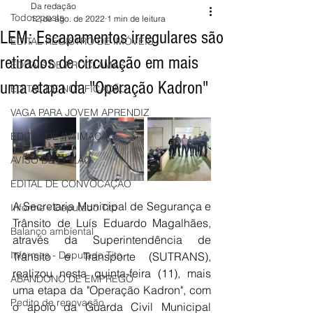
Da redação
Todos posts
12 de ago. de 2022
1 min de leitura
LEM: Escapamentos irregulares são
EDITAL REGISTRO DE IMÓVEIS
retirados de circulação em mais
EDITAIS DE PROCLAMAS
uma etapa da "Operação Kadron"
EDITAL DE NOTIFICAÇÃO
VAGA PARA JOVEM APRENDIZ
EDITAL DE INTIMAÇÃO
AVISO DE LEILÃO
EDITAL DE CONVOCAÇÃO
A Secretaria Municipal de Segurança e 
Informe - Deputado Tito
Trânsito de Luís Eduardo Magalhães, 
Balanço ambiental
através da Superintendência de 
Informes - Deputado Tito
Trânsito e Transporte (SUTRANS), 
realizou nesta quinta-feira (11), mais 
ABANDONO DE EMPREGO
uma etapa da "Operação Kadron", com 
Pedito de renovação
o apoio da Guarda Civil Municipal 