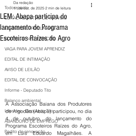
Da redação
Todos posts
11 de out. de 2025
2 min de leitura
LEM: Abapa participa do
EDITAL REGISTRO DE IMÓVEIS
lançamento do Programa
EDITAIS DE PROCLAMAS
Escoteiros Raízes do Agro
EDITAL DE NOTIFICAÇÃO
VAGA PARA JOVEM APRENDIZ
EDITAL DE INTIMAÇÃO
AVISO DE LEILÃO
EDITAL DE CONVOCAÇÃO
Informe - Deputado Tito
Balanço ambiental
A Associação Baiana dos Produtores 
de Algodão (Abapa) participou, no dia 
Informes - Deputado Tito
4 de outubro, do lançamento do 
ABANDONO DE EMPREGO
Programa Escoteiros Raízes do Agro, 
Pedito de renovação
em Luís Eduardo Magalhães. A 