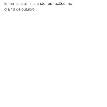
turma oficial iniciando as ações no 
dia 18 de outubro.
Ascom Abapa
Ver tudo
Posts recentes