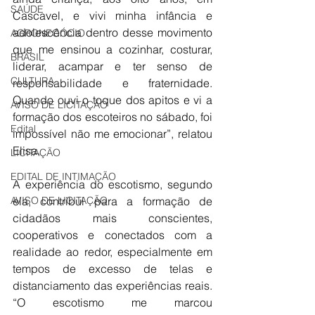
SAÚDE
Cascavel, e vivi minha infância e 
adolescência dentro desse movimento 
AGRONEGÓCIO
que me ensinou a cozinhar, costurar, 
BRASIL
liderar, acampar e ter senso de 
CULTURA
responsabilidade e fraternidade. 
Quando ouvi o toque dos apitos e vi a 
AVISO DE LICITAÇÃO
formação dos escoteiros no sábado, foi 
Edital
impossível não me emocionar”, relatou 
Elisa.
LICITAÇÃO
EDITAL DE INTIMAÇÃO
A experiência do escotismo, segundo 
ela, contribui para a formação de 
AVISO DE LICITAÇÃO
cidadãos mais conscientes, 
cooperativos e conectados com a 
realidade ao redor, especialmente em 
tempos de excesso de telas e 
distanciamento das experiências reais. 
“O escotismo me marcou 