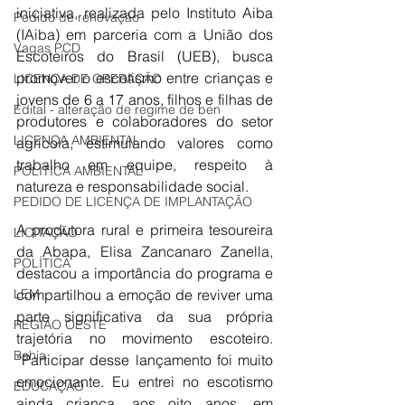
iniciativa, realizada pelo Instituto Aiba 
Pedido de renovação
(IAiba) em parceria com a União dos 
Vagas PCD
Escoteiros do Brasil (UEB), busca 
promover o escotismo entre crianças e 
LICENÇA DE OPERAÇÃO
jovens de 6 a 17 anos, filhos e filhas de 
Edital - alteração de regime de ben
produtores e colaboradores do setor 
LICENÇA AMBIENTAL
agrícola, estimulando valores como 
trabalho em equipe, respeito à 
POLÍTICA AMBIENTAL
natureza e responsabilidade social.
PEDIDO DE LICENÇA DE IMPLANTAÇÃO
A produtora rural e primeira tesoureira 
LICITAÇÃO
da Abapa, Elisa Zancanaro Zanella, 
POLÍTICA
destacou a importância do programa e 
compartilhou a emoção de reviver uma 
LEM
parte significativa da sua própria 
REGIÃO OESTE
trajetória no movimento escoteiro. 
Bahia
“Participar desse lançamento foi muito 
emocionante. Eu entrei no escotismo 
EDUCAÇÃO
ainda criança, aos oito anos, em 