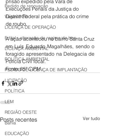
prisão expedido pela Vara de 
Pedido de renovação
Execuções Penais da Justiça do 
Distrito Federal pela prática do crime 
Vagas PCD
de roubo.
LICENÇA DE OPERAÇÃO
Edital - alteração de regime de ben
A ação aconteceu no bairro Santa Cruz 
em Luís Eduardo Magalhães, sendo o 
LICENÇA AMBIENTAL
foragido apresentado na Delegacia de 
POLÍTICA AMBIENTAL
Polícia Civil local.
Fonte:
85ª CIPM
PEDIDO DE LICENÇA DE IMPLANTAÇÃO
LICITAÇÃO
POLÍTICA
LEM
REGIÃO OESTE
Ver tudo
Posts recentes
Bahia
EDUCAÇÃO