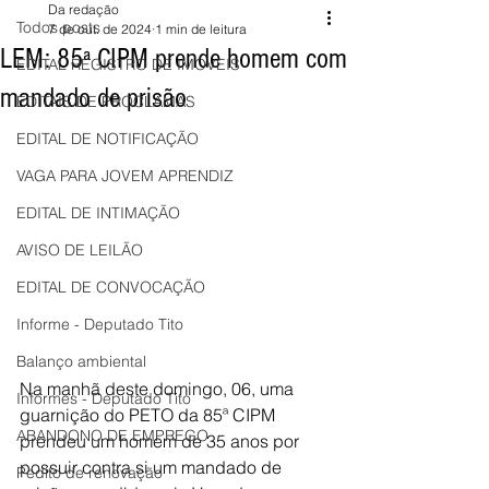
Da redação
Todos posts
7 de out. de 2024
1 min de leitura
LEM: 85ª CIPM prende homem com
EDITAL REGISTRO DE IMÓVEIS
mandado de prisão
EDITAIS DE PROCLAMAS
EDITAL DE NOTIFICAÇÃO
VAGA PARA JOVEM APRENDIZ
EDITAL DE INTIMAÇÃO
AVISO DE LEILÃO
EDITAL DE CONVOCAÇÃO
Informe - Deputado Tito
Balanço ambiental
Na manhã deste domingo, 06, uma 
Informes - Deputado Tito
guarnição do PETO da 85ª CIPM 
ABANDONO DE EMPREGO
prendeu um homem de 35 anos por 
possuir contra si um mandado de 
Pedito de renovação