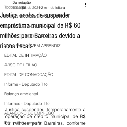
Da redação
Todos posts
12 de jul. de 2024
2 min de leitura
Justiça acaba de suspender
EDITAL REGISTRO DE IMÓVEIS
empréstimo municipal de R$ 60
EDITAIS DE PROCLAMAS
milhões para Barreiras devido a
EDITAL DE NOTIFICAÇÃO
riscos fiscais
VAGA PARA JOVEM APRENDIZ
EDITAL DE INTIMAÇÃO
AVISO DE LEILÃO
EDITAL DE CONVOCAÇÃO
Informe - Deputado Tito
Balanço ambiental
Informes - Deputado Tito
Justiça suspendeu temporariamente a 
ABANDONO DE EMPREGO
operação de crédito municipal de R$ 
Pedito de renovação
60 milhões para Barreiras, conforme 