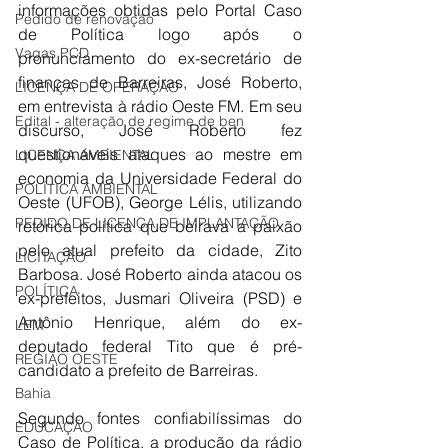
informações obtidas pelo Portal Caso 
Pedido de renovação
de Política logo após o 
Vagas PCD
pronunciamento do ex-secretário de 
finanças de Barreiras, José Roberto, 
LICENÇA DE OPERAÇÃO
em entrevista à rádio Oeste FM. Em seu 
Edital - alteração de regime de ben
discurso, José Roberto fez 
questionáveis ataques ao mestre em 
LICENÇA AMBIENTAL
economia da Universidade Federal do 
POLÍTICA AMBIENTAL
Oeste (UFOB), George Lélis, utilizando 
PEDIDO DE LICENÇA DE IMPLANTAÇÃO
retórica política que beirava a paixão 
pelo atual prefeito da cidade, Zito 
LICITAÇÃO
Barbosa. José Roberto ainda atacou os 
POLÍTICA
ex-prefeitos, Jusmari Oliveira (PSD) e 
Antônio Henrique, além do ex-
LEM
deputado federal Tito que é pré-
REGIÃO OESTE
candidato a prefeito de Barreiras.
Bahia
Segundo fontes confiabilíssimas do 
EDUCAÇÃO
Caso de Política, a produção da rádio 