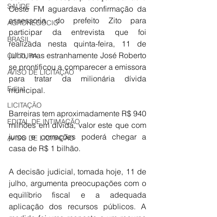
SAÚDE
Oeste FM aguardava confirmação da 
assessoria do prefeito Zito para 
AGRONEGÓCIO
participar da entrevista que foi 
BRASIL
realizada nesta quinta-feira, 11 de 
julho, mas estranhamente José Roberto 
CULTURA
se prontificou a comparecer a emissora 
AVISO DE LICITAÇÃO
para tratar da milionária dívida 
Edital
municipal.
LICITAÇÃO
Barreiras tem aproximadamente R$ 940 
EDITAL DE INTIMAÇÃO
milhões em dívida, valor este que com 
juros e correções poderá chegar a 
AVISO DE LICITAÇÃO
casa de R$ 1 bilhão.
A decisão judicial, tomada hoje, 11 de 
julho, argumenta preocupações com o 
equilíbrio fiscal e a adequada 
aplicação dos recursos públicos. A 