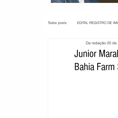
Todos posts
EDITAL REGISTRO DE IM
Da redação
20 de 
VAGA PARA JOVEM APRENDIZ
Junior Mara
Bahia Farm
Informe - Deputado Tito
Balanço
Pedido de renovação
Vagas PC
POLÍTICA AMBIENTAL
PEDIDO