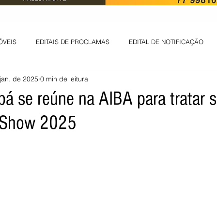
ÓVEIS
EDITAIS DE PROCLAMAS
EDITAL DE NOTIFICAÇÃO
jan. de 2025
0 min de leitura
EDITAL DE INTIMAÇÃO
AVISO DE LEILÃO
EDITAL DE CONV
bá se reúne na AIBA para tratar 
 Show 2025
 ambiental
Informes - Deputado Tito
ABANDONO DE EMPREGO
D
LICENÇA DE OPERAÇÃO
Edital - alteração de regime de ben
 DE LICENÇA DE IMPLANTAÇÃO
LICITAÇÃO
POLÍTICA
L