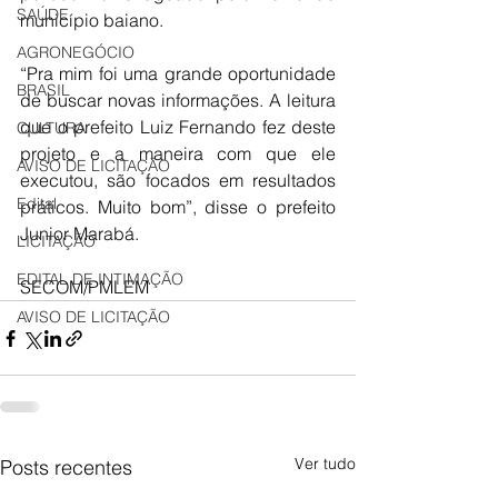
SAÚDE
município baiano. 
AGRONEGÓCIO
“Pra mim foi uma grande oportunidade 
BRASIL
de buscar novas informações. A leitura 
que o prefeito Luiz Fernando fez deste 
CULTURA
projeto e a maneira com que ele 
AVISO DE LICITAÇÃO
executou, são focados em resultados 
Edital
práticos. Muito bom”, disse o prefeito 
Junior Marabá.
LICITAÇÃO
EDITAL DE INTIMAÇÃO
SECOM/PMLEM
AVISO DE LICITAÇÃO
Ver tudo
Posts recentes