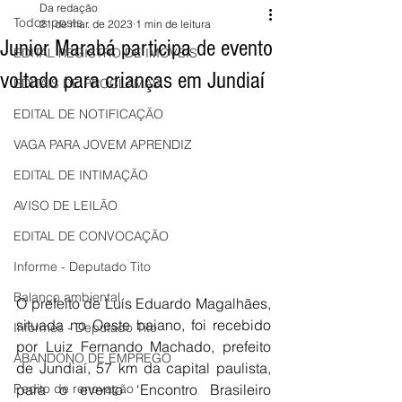
Da redação
Todos posts
21 de mar. de 2023
1 min de leitura
Junior Marabá participa de evento
EDITAL REGISTRO DE IMÓVEIS
voltado para crianças em Jundiaí
EDITAIS DE PROCLAMAS
EDITAL DE NOTIFICAÇÃO
VAGA PARA JOVEM APRENDIZ
EDITAL DE INTIMAÇÃO
AVISO DE LEILÃO
EDITAL DE CONVOCAÇÃO
Informe - Deputado Tito
Balanço ambiental
O prefeito de Luís Eduardo Magalhães, 
situada no Oeste baiano, foi recebido 
Informes - Deputado Tito
por Luiz Fernando Machado, prefeito 
ABANDONO DE EMPREGO
de Jundiaí, 57 km da capital paulista, 
Pedito de renovação
para o evento ‘Encontro Brasileiro 