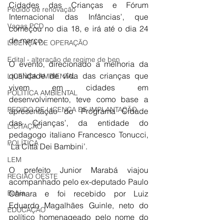
Cidades das Crianças e Fórum 
Pedido de renovação
Internacional das Infâncias’, que 
Vagas PCD
começou no dia 18, e irá até o dia 24 
de março.
LICENÇA DE OPERAÇÃO
Edital - alteração de regime de ben
O evento, direcionado a melhoria da 
qualidade de vida das crianças que 
LICENÇA AMBIENTAL
vivem em cidades em 
POLÍTICA AMBIENTAL
desenvolvimento, teve como base a 
PEDIDO DE LICENÇA DE IMPLANTAÇÃO
apresentação do ‘Programa Cidade 
das Crianças’, da entidade do 
LICITAÇÃO
pedagogo italiano Francesco Tonucci, 
POLÍTICA
‘La Cittá Dei Bambini’.
LEM
O prefeito Junior Marabá viajou 
REGIÃO OESTE
acompanhado pelo ex-deputado Paulo 
Bahia
Câmara e foi recebido por Luiz 
Eduardo Magalhães Guinle, neto do 
EDUCAÇÃO
político homenageado pelo nome do 