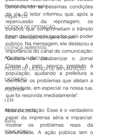
Pedido de renovação
denunciando as péssimas condições 
da via. O leitor informou que, após a 
Vagas PCD
repercussão da reportagem, os 
LICENÇA DE OPERAÇÃO
buracos que comprometiam o trânsito 
foram devidamente tapados pelo poder 
Edital - alteração de regime de ben
público. Na mensagem, ele destacou a 
LICENÇA AMBIENTAL
importância do canal de comunicação: 
"Gostaria de parabenizar o Jornal 
POLÍTICA AMBIENTAL
Classe A pelo serviço prestado à 
PEDIDO DE LICENÇA DE IMPLANTAÇÃO
população, ajudando a prefeitura a 
LICITAÇÃO
identificar os problemas que afetam a 
mobilidade, em especial na nossa rua, 
POLÍTICA
que foi resolvida imediatamente".
LEM
​Nota da redação: Esse é o verdadeiro 
REGIÃO OESTE
papel da imprensa séria e imparcial: 
Bahia
mostrar os problemas reais da 
EDUCAÇÃO
comunidade. A ação pública tem o 