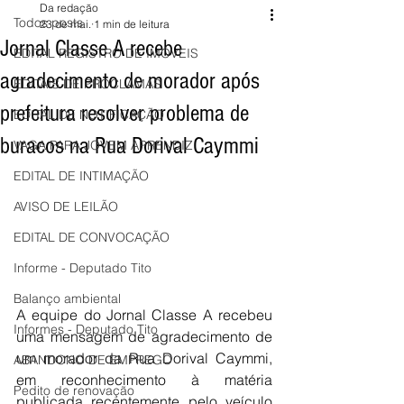
Da redação
Todos posts
23 de mai.
1 min de leitura
Jornal Classe A recebe
EDITAL REGISTRO DE IMÓVEIS
agradecimento de morador após
EDITAIS DE PROCLAMAS
prefeitura resolver problema de
EDITAL DE NOTIFICAÇÃO
buracos na Rua Dorival Caymmi
VAGA PARA JOVEM APRENDIZ
EDITAL DE INTIMAÇÃO
AVISO DE LEILÃO
EDITAL DE CONVOCAÇÃO
Informe - Deputado Tito
Balanço ambiental
A equipe do Jornal Classe A recebeu 
Informes - Deputado Tito
uma mensagem de agradecimento de 
um morador da Rua Dorival Caymmi, 
ABANDONO DE EMPREGO
em reconhecimento à matéria 
Pedito de renovação
publicada recentemente pelo veículo 