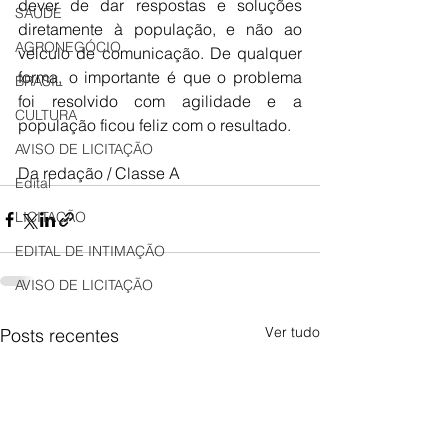
dever de dar respostas e soluções 
SAÚDE
diretamente à população, e não ao 
AGRONEGÓCIO
veículo de comunicação. De qualquer 
forma, o importante é que o problema 
BRASIL
foi resolvido com agilidade e a 
CULTURA
população ficou feliz com o resultado.
AVISO DE LICITAÇÃO
Da redação / Classe A
Edital
LICITAÇÃO
EDITAL DE INTIMAÇÃO
AVISO DE LICITAÇÃO
Ver tudo
Posts recentes