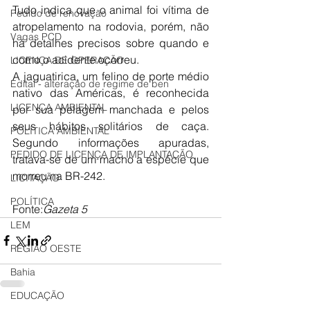
Tudo indica que o animal foi vítima de 
Pedido de renovação
atropelamento na rodovia, porém, não 
Vagas PCD
há detalhes precisos sobre quando e 
como o acidente ocorreu.
LICENÇA DE OPERAÇÃO
A jaguatirica, um felino de porte médio 
Edital - alteração de regime de ben
nativo das Américas, é reconhecida 
LICENÇA AMBIENTAL
por sua pelagem manchada e pelos 
seus hábitos solitários de caça. 
POLÍTICA AMBIENTAL
Segundo informações apuradas, 
PEDIDO DE LICENÇA DE IMPLANTAÇÃO
tratava-se de um macho a espécie que 
morreu na BR-242.
LICITAÇÃO
POLÍTICA
Fonte:
Gazeta 5
LEM
REGIÃO OESTE
Bahia
EDUCAÇÃO