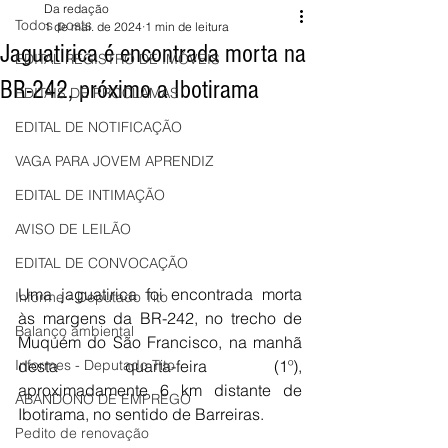
Da redação
Todos posts
1 de mai. de 2024
1 min de leitura
Jaguatirica é encontrada morta na
EDITAL REGISTRO DE IMÓVEIS
BR-242, próximo a Ibotirama
EDITAIS DE PROCLAMAS
EDITAL DE NOTIFICAÇÃO
VAGA PARA JOVEM APRENDIZ
EDITAL DE INTIMAÇÃO
AVISO DE LEILÃO
EDITAL DE CONVOCAÇÃO
Uma jaguatirica foi encontrada morta 
Informe - Deputado Tito
às margens da BR-242, no trecho de 
Balanço ambiental
Muquém do São Francisco, na manhã 
desta quarta-feira (1º), 
Informes - Deputado Tito
aproximadamente 6 km distante de 
ABANDONO DE EMPREGO
Ibotirama, no sentido de Barreiras.
Pedito de renovação