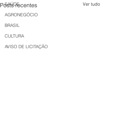
Ver tudo
SAÚDE
Posts recentes
AGRONEGÓCIO
BRASIL
CULTURA
AVISO DE LICITAÇÃO
Edital
LICITAÇÃO
EDITAL DE INTIMAÇÃO
AVISO DE LICITAÇÃO
Comentários