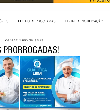
ÓVEIS
EDITAIS DE PROCLAMAS
EDITAL DE NOTIFICAÇÃO
jul. de 2023
1 min de leitura
EDITAL DE INTIMAÇÃO
AVISO DE LEILÃO
EDITAL DE CONV
S PRORROGADAS!
 ambiental
Informes - Deputado Tito
ABANDONO DE EMPREGO
D
LICENÇA DE OPERAÇÃO
Edital - alteração de regime de ben
 DE LICENÇA DE IMPLANTAÇÃO
LICITAÇÃO
POLÍTICA
L