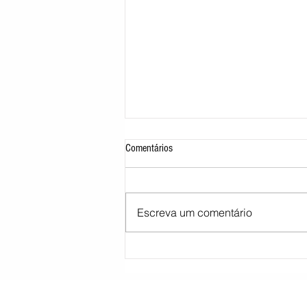
Comentários
Escreva um comentário
STJ decide tirar cargo de ministro
Marco Buzzi por acusações de assédio
sexual