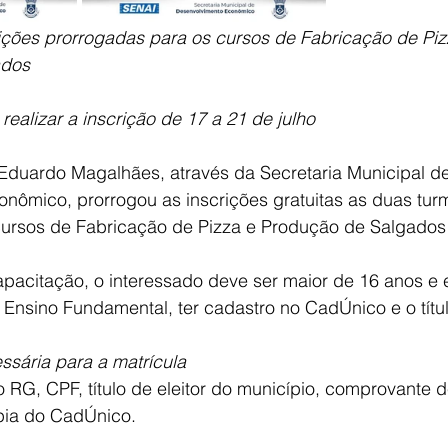
rições prorrogadas para os cursos de Fabricação de Pi
E
AGRONEGÓCIO
BRASIL
CULTURA
AVISO DE LI
ados
ealizar a inscrição de 17 a 21 de julho
 Eduardo Magalhães, através da Secretaria Municipal de
nômico, prorrogou as inscrições gratuitas as duas tur
cursos de Fabricação de Pizza e Produção de Salgados 
apacitação, o interessado deve ser maior de 16 anos e 
o Ensino Fundamental, ter cadastro no CadÚnico e o título
sária para a matrícula
o RG, CPF, título de eleitor do município, comprovante 
ópia do CadÚnico. 