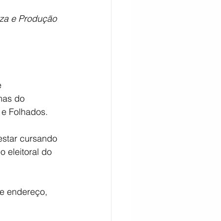
zza e Produção 
CITAÇÃO
 
mas do 
e Folhados. 
estar cursando 
 eleitoral do 
de endereço, 