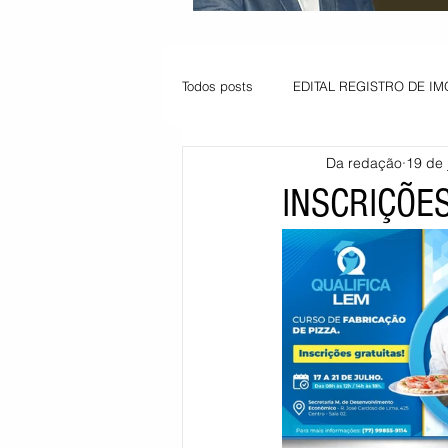
Todos posts
EDITAL REGISTRO DE IM
Da redação
19 de 
VAGA PARA JOVEM APRENDIZ
INSCRIÇÕE
Informe - Deputado Tito
Balanço
Pedido de renovação
Vagas PC
POLÍTICA AMBIENTAL
PEDIDO