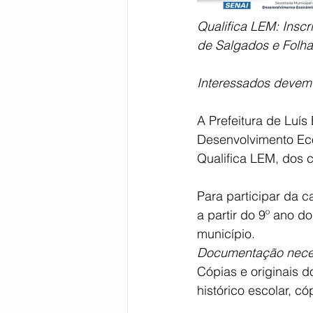
Qualifica LEM: Insc
Bahia
EDUCAÇÃO
SAÚD
de Salgados e Folh
Interessados devem r
A Prefeitura de Luís
Desenvolvimento Eco
Qualifica LEM, dos 
Para participar da c
a partir do 9º ano d
município. 
Documentação neces
Cópias e originais d
histórico escolar, c