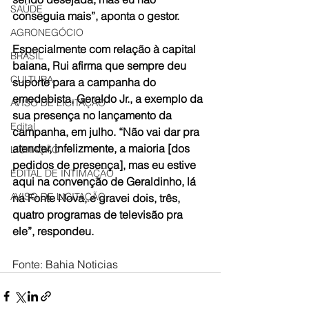
SAÚDE
conseguia mais”, aponta o gestor. 
AGRONEGÓCIO
Especialmente com relação à capital 
BRASIL
baiana, Rui afirma que sempre deu 
CULTURA
suporte para a campanha do 
emedebista, Geraldo Jr., a exemplo da 
AVISO DE LICITAÇÃO
sua presença no lançamento da 
Edital
campanha, em julho. “Não vai dar pra 
atender, infelizmente, a maioria [dos 
LICITAÇÃO
pedidos de presença], mas eu estive 
EDITAL DE INTIMAÇÃO
aqui na convenção de Geraldinho, lá 
AVISO DE LICITAÇÃO
na Fonte Nova, e gravei dois, três, 
quatro programas de televisão pra 
ele”, respondeu. 
Fonte: Bahia Noticias