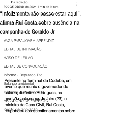
Da redação
Todos posts
23 de set. de 2024
1 min de leitura
“Infelizmente não posso estar aqui”,
EDITAL REGISTRO DE IMÓVEIS
afirma Rui Costa sobre ausência na
EDITAIS DE PROCLAMAS
campanha de Geraldo Jr
EDITAL DE NOTIFICAÇÃO
VAGA PARA JOVEM APRENDIZ
EDITAL DE INTIMAÇÃO
AVISO DE LEILÃO
EDITAL DE CONVOCAÇÃO
Informe - Deputado Tito
Presente no Terminal da Codeba, em 
Balanço ambiental
evento que reuniu o governador do 
Informes - Deputado Tito
estado, Jerônimo Rodrigues, na 
manhã desta segunda-feira (23), o 
ABANDONO DE EMPREGO
ministro da Casa Civil, Rui Costa, 
Pedito de renovação
respondeu aos questionamentos sobre 