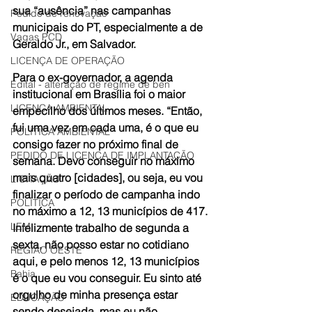
sua “ausência” nas campanhas 
Pedido de renovação
municipais do PT, especialmente a de 
Vagas PCD
Geraldo Jr., em Salvador.
LICENÇA DE OPERAÇÃO
Para o ex-governador, a agenda 
Edital - alteração de regime de ben
institucional em Brasília foi o maior 
LICENÇA AMBIENTAL
empecilho dos últimos meses. “Então, 
fui uma vez em cada uma, é o que eu 
POLÍTICA AMBIENTAL
consigo fazer no próximo final de 
PEDIDO DE LICENÇA DE IMPLANTAÇÃO
semana. Devo conseguir no máximo 
mais quatro [cidades], ou seja, eu vou 
LICITAÇÃO
finalizar o período de campanha indo 
POLÍTICA
no máximo a 12, 13 municípios de 417. 
LEM
Infelizmente trabalho de segunda a 
sexta, não posso estar no cotidiano 
REGIÃO OESTE
aqui, e pelo menos 12, 13 municípios 
Bahia
é o que eu vou conseguir. Eu sinto até 
orgulho de minha presença estar 
EDUCAÇÃO
sendo desejada, mas eu não 