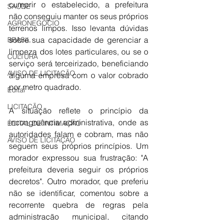
cumprir o estabelecido, a prefeitura 
SAÚDE
não conseguiu manter os seus próprios 
AGRONEGÓCIO
terrenos limpos. Isso levanta dúvidas 
sobre sua capacidade de gerenciar a 
BRASIL
limpeza dos lotes particulares, ou se o 
CULTURA
serviço será terceirizado, beneficiando 
AVISO DE LICITAÇÃO
alguma empresa com o valor cobrado 
por metro quadrado.
Edital
LICITAÇÃO
A situação reflete o princípio da 
incongruência administrativa, onde as 
EDITAL DE INTIMAÇÃO
autoridades falam e cobram, mas não 
AVISO DE LICITAÇÃO
seguem seus próprios princípios. Um 
morador expressou sua frustração: "A 
prefeitura deveria seguir os próprios 
decretos". Outro morador, que preferiu 
não se identificar, comentou sobre a 
recorrente quebra de regras pela 
administração municipal, citando 