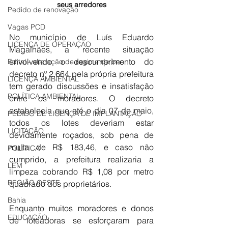
seus arredores
Pedido de renovação
Vagas PCD
No município de Luís Eduardo 
LICENÇA DE OPERAÇÃO
Magalhães, a recente situação 
envolvendo o descumprimento do 
Edital - alteração de regime de ben
decreto nº 2.664 pela própria prefeitura 
LICENÇA AMBIENTAL
tem gerado discussões e insatisfação 
POLÍTICA AMBIENTAL
entre os moradores. O decreto 
estabelecia que até o dia 07 de maio, 
PEDIDO DE LICENÇA DE IMPLANTAÇÃO
todos os lotes deveriam estar 
LICITAÇÃO
devidamente roçados, sob pena de 
multa de R$ 183,46, e caso não 
POLÍTICA
cumprido, a prefeitura realizaria a 
LEM
limpeza cobrando R$ 1,08 por metro 
REGIÃO OESTE
quadrado dos proprietários.
Bahia
Enquanto muitos moradores e donos 
EDUCAÇÃO
de loteadoras se esforçaram para 