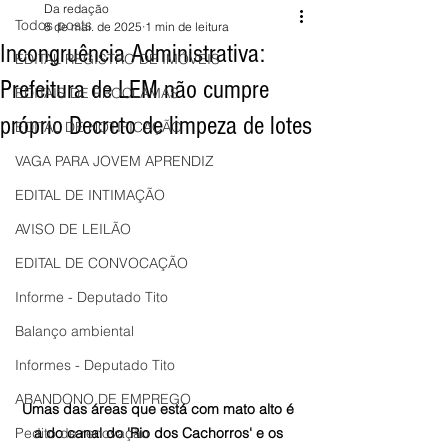
Da redação
Todos posts
8 de mai. de 2025
1 min de leitura
Incongruência Administrativa:
EDITAL REGISTRO DE IMÓVEIS
Prefeitura de LEM não cumpre
EDITAIS DE PROCLAMAS
próprio Decreto de limpeza de lotes
EDITAL DE NOTIFICAÇÃO
VAGA PARA JOVEM APRENDIZ
EDITAL DE INTIMAÇÃO
AVISO DE LEILÃO
EDITAL DE CONVOCAÇÃO
Informe - Deputado Tito
Balanço ambiental
Informes - Deputado Tito
ABANDONO DE EMPREGO
Umas das áreas que está com mato alto é 
Pedito de renovação
a do canal do 'Rio dos Cachorros' e os 