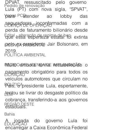
DPVAT, ressuscitado pelo governo  
Pedido de renovação
Lula (PT) com nova sigla, “SPVAT”, 
Vagas PCD
para atender ao lobby das 
seguradoras inconformadas com a 
LICENÇA DE OPERAÇÃO
perda de faturamento bilionário desde 
Edital - alteração de regime de ben
que essa esperteza estatal foi extinta 
pelo ex-presidente Jair Bolsonaro, em 
LICENÇA AMBIENTAL
2019.
POLÍTICA AMBIENTAL
Muito embora tenha restabelecido o 
PEDIDO DE LICENÇA DE IMPLANTAÇÃO
pagamento obrigatório para todos os 
LICITAÇÃO
veículos automotores que circulam no 
POLÍTICA
País, o presidente Lula, espertamente, 
tentou se livrar do desgaste político da 
LEM
cobrança, transferindo-a aos governos 
REGIÃO OESTE
estaduais.
Bahia
A jogada do governo Lula foi 
EDUCAÇÃO
encarregar a Caixa Econômica Federal 