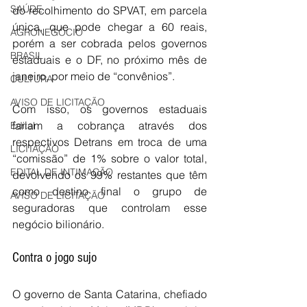
SAÚDE
do recolhimento do SPVAT, em parcela 
única, que pode chegar a 60 reais, 
AGRONEGÓCIO
porém a ser cobrada pelos governos 
BRASIL
estaduais e o DF, no próximo mês de 
janeiro, por meio de “convênios”.
CULTURA
AVISO DE LICITAÇÃO
Com isso, os governos estaduais 
fariam a cobrança através dos 
Edital
respectivos Detrans em troca de uma 
LICITAÇÃO
“comissão” de 1% sobre o valor total, 
EDITAL DE INTIMAÇÃO
devolvendo os 99% restantes que têm 
como destino final o grupo de 
AVISO DE LICITAÇÃO
seguradoras que controlam esse 
negócio bilionário.
Contra o jogo sujo
O governo de Santa Catarina, chefiado 