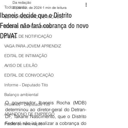
Da redação
Todos posts
23 de out. de 2024
1 min de leitura
Ibaneis decide que o Distrito
EDITAL REGISTRO DE IMÓVEIS
Federal não fará cobrança do novo
EDITAIS DE PROCLAMAS
DPVAT
EDITAL DE NOTIFICAÇÃO
VAGA PARA JOVEM APRENDIZ
EDITAL DE INTIMAÇÃO
AVISO DE LEILÃO
EDITAL DE CONVOCAÇÃO
Informe - Deputado Tito
Balanço ambiental
O governador Ibaneis Rocha (MDB) 
Informes - Deputado Tito
determinou ao diretor-geral do Detran-
ABANDONO DE EMPREGO
DF, Takane Nascimento, que o Distrito 
Federal não irá realizar a cobrança do 
Pedito de renovação