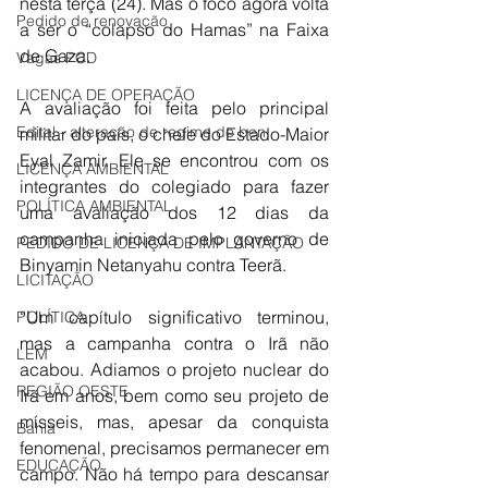
nesta terça (24). Mas o foco agora volta 
Pedido de renovação
a ser o “colapso do Hamas” na Faixa 
de Gaza.
Vagas PCD
LICENÇA DE OPERAÇÃO
A avaliação foi feita pelo principal 
Edital - alteração de regime de ben
militar do país, o chefe do Estado-Maior 
Eyal Zamir. Ele se encontrou com os 
LICENÇA AMBIENTAL
integrantes do colegiado para fazer 
POLÍTICA AMBIENTAL
uma avaliação dos 12 dias da 
campanha iniciada pelo governo de 
PEDIDO DE LICENÇA DE IMPLANTAÇÃO
Binyamin Netanyahu contra Teerã.
LICITAÇÃO
“Um capítulo significativo terminou, 
POLÍTICA
mas a campanha contra o Irã não 
LEM
acabou. Adiamos o projeto nuclear do 
REGIÃO OESTE
Irã em anos, bem como seu projeto de 
mísseis, mas, apesar da conquista 
Bahia
fenomenal, precisamos permanecer em 
EDUCAÇÃO
campo. Não há tempo para descansar 