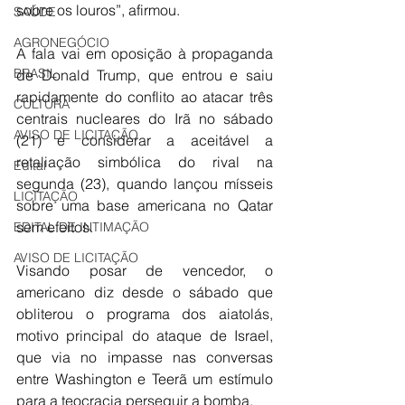
sobre os louros”, afirmou.
SAÚDE
AGRONEGÓCIO
A fala vai em oposição à propaganda 
BRASIL
de Donald Trump, que entrou e saiu 
rapidamente do conflito ao atacar três 
CULTURA
centrais nucleares do Irã no sábado 
AVISO DE LICITAÇÃO
(21) e considerar a aceitável a 
retaliação simbólica do rival na 
Edital
segunda (23), quando lançou mísseis 
LICITAÇÃO
sobre uma base americana no Qatar 
sem efeitos.
EDITAL DE INTIMAÇÃO
AVISO DE LICITAÇÃO
Visando posar de vencedor, o 
americano diz desde o sábado que 
obliterou o programa dos aiatolás, 
motivo principal do ataque de Israel, 
que via no impasse nas conversas 
entre Washington e Teerã um estímulo 
para a teocracia perseguir a bomba.