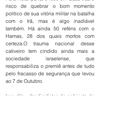
risco de quebrar o bom momento 
político de sua vitória militar na batalha 
com o Irã, mas é algo inadiável 
também. Há ainda 50 reféns com o 
Hamas, 28 dos quais mortos com 
certeza.O trauma nacional desse 
cativeiro tem cindido ainda mais a 
sociedade israelense, que 
responsabiliza o premiê antes de tudo 
pelo fracasso de segurança que levou 
ao 7 de Outubro.
Isso dito, ultradireitistas do gabinete de 
Netanyahu chegam a dizer que a 
tragédia salvou o país, dado que a 
partir dela a força foi empregada sem 
freio contra o Hamas, contra o 
Hezbollah libanês e, agora de forma 