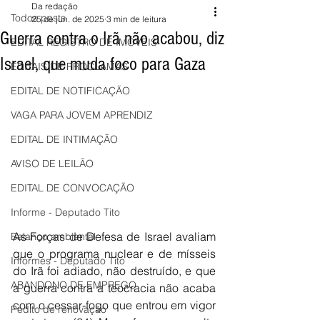
Da redação
Todos posts
25 de jun. de 2025
3 min de leitura
Guerra contra o Irã não acabou, diz
EDITAL REGISTRO DE IMÓVEIS
Israel, que muda foco para Gaza
EDITAIS DE PROCLAMAS
EDITAL DE NOTIFICAÇÃO
VAGA PARA JOVEM APRENDIZ
EDITAL DE INTIMAÇÃO
AVISO DE LEILÃO
EDITAL DE CONVOCAÇÃO
Informe - Deputado Tito
As Forças de Defesa de Israel avaliam 
Balanço ambiental
que o programa nuclear e de mísseis 
Informes - Deputado Tito
do Irã foi adiado, não destruído, e que 
ABANDONO DE EMPREGO
a guerra contra a teocracia não acaba 
com o cessar-fogo que entrou em vigor 
Pedito de renovação