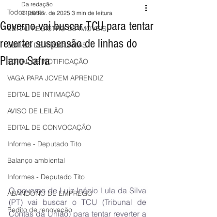
Da redação
Todos posts
21 de fev. de 2025
3 min de leitura
Governo vai buscar TCU para tentar
EDITAL REGISTRO DE IMÓVEIS
reverter suspensão de linhas do
EDITAIS DE PROCLAMAS
Plano Safra
EDITAL DE NOTIFICAÇÃO
VAGA PARA JOVEM APRENDIZ
EDITAL DE INTIMAÇÃO
AVISO DE LEILÃO
EDITAL DE CONVOCAÇÃO
Informe - Deputado Tito
Balanço ambiental
Informes - Deputado Tito
O governo de Luiz Inácio Lula da Silva 
ABANDONO DE EMPREGO
(PT) vai buscar o TCU (Tribunal de 
Pedito de renovação
Contas da União) para tentar reverter a 