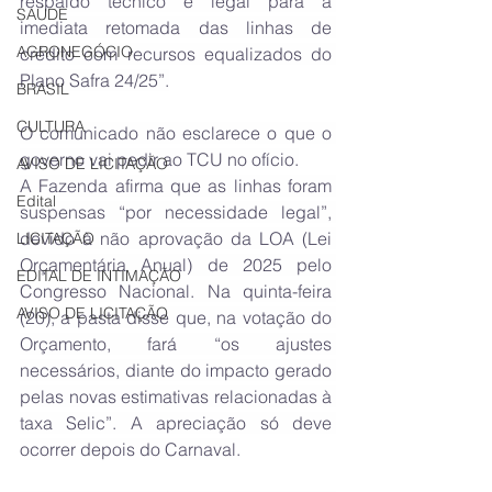
respaldo técnico e legal para a 
SAÚDE
imediata retomada das linhas de 
AGRONEGÓCIO
crédito com recursos equalizados do 
Plano Safra 24/25”.
BRASIL
CULTURA
O comunicado não esclarece o que o 
governo vai pedir ao TCU no ofício.
AVISO DE LICITAÇÃO
A Fazenda afirma que as linhas foram 
Edital
suspensas “por necessidade legal”, 
devido à não aprovação da LOA (Lei 
LICITAÇÃO
Orçamentária Anual) de 2025 pelo 
EDITAL DE INTIMAÇÃO
Congresso Nacional. Na quinta-feira 
AVISO DE LICITAÇÃO
(20), a pasta disse que, na votação do 
Orçamento, fará “os ajustes 
necessários, diante do impacto gerado 
pelas novas estimativas relacionadas à 
taxa Selic”. A apreciação só deve 
ocorrer depois do Carnaval.