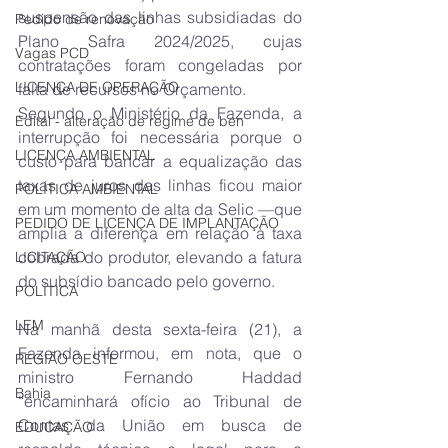
suspensão das linhas subsidiadas do 
Pedido de renovação
Plano Safra 2024/2025, cujas 
Vagas PCD
contratações foram congeladas por 
LICENÇA DE OPERAÇÃO
falta de recursos no Orçamento.
Segundo o Ministério da Fazenda, a 
Edital - alteração de regime de ben
interrupção foi necessária porque o 
LICENÇA AMBIENTAL
custo para bancar a equalização das 
taxas de juros das linhas ficou maior 
POLÍTICA AMBIENTAL
em um momento de alta da Selic —que 
PEDIDO DE LICENÇA DE IMPLANTAÇÃO
amplia a diferença em relação à taxa 
cobrada do produtor, elevando a fatura 
LICITAÇÃO
do subsídio bancado pelo governo.
POLÍTICA
LEM
Na manhã desta sexta-feira (21), a 
Fazenda informou, em nota, que o 
REGIÃO OESTE
ministro Fernando Haddad 
Bahia
“encaminhará ofício ao Tribunal de 
Contas da União em busca de 
EDUCAÇÃO