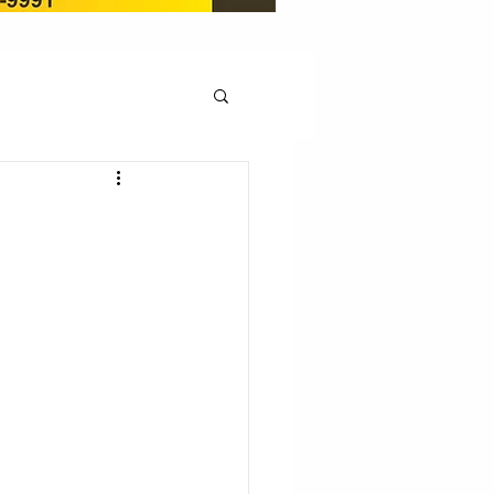
OCAÇÃO
Pedito de renovação
LICENÇA AMBIENTAL
EM
REGIÃO OESTE