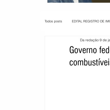
Todos posts
EDITAL REGISTRO DE IM
Da redação
9 de j
VAGA PARA JOVEM APRENDIZ
Governo fed
combustívei
Informe - Deputado Tito
Balanço
Pedido de renovação
Vagas PC
POLÍTICA AMBIENTAL
PEDIDO