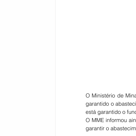
Bahia
EDUCAÇÃO
SAÚD
O Ministério de Min
garantido o abastec
está garantido o fun
O MME informou aind
garantir o abastecim