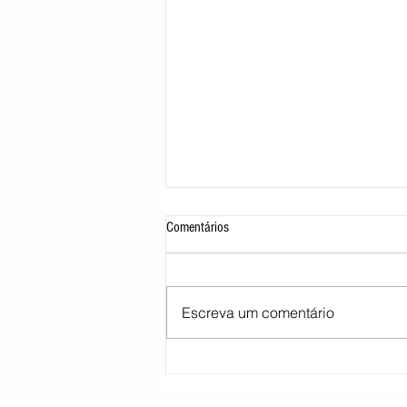
Comentários
Escreva um comentário
STJ decide tirar cargo de ministro
Marco Buzzi por acusações de assédio
sexual