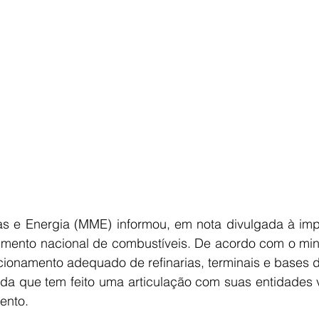
E
AGRONEGÓCIO
BRASIL
CULTURA
AVISO DE LI
as e Energia (MME) informou, em nota divulgada à imp
imento nacional de combustíveis. De acordo com o mini
cionamento adequado de refinarias, terminais e bases d
a que tem feito uma articulação com suas entidades v
ento.